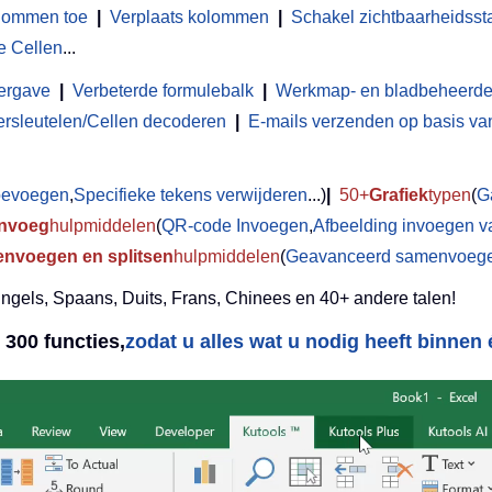
olommen toe
|
Verplaats kolommen
|
Schakel zichtbaarheidsst
e Cellen
...
ergave
|
Verbeterde formulebalk
|
Werkmap- en bladbeheerde
ersleutelen/Cellen decoderen
|
E-mails verzenden op basis van 
toevoegen
,
Specifieke tekens verwijderen
...)
|
50+
Grafiek
typen
(
G
Invoeg
hulpmiddelen
(
QR-code Invoegen
,
Afbeelding invoegen v
nvoegen en splitsen
hulpmiddelen
(
Geavanceerd samenvoegen
Engels, Spaans, Duits, Frans, Chinees en 40+ andere talen!
300 functies,
zodat u alles wat u nodig heeft binnen é