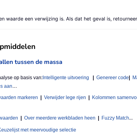
n waarde een verwijzing is. Als dat het geval is, retourn
ulpmiddelen
vallen tussen de massa
nalyse op basis van:
Intelligente uitvoering
|
Genereer code
|
M
es aan
…
waarden markeren
|
Verwijder lege rijen
|
Kolommen samenvoeg
 waarden
|
Over meerdere werkbladen heen
|
Fuzzy Match
...
Keuzelijst met meervoudige selectie