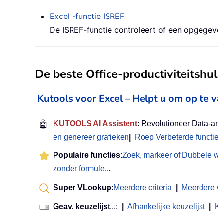
Excel -functie
ISREF
De ISREF-functie controleert of een opgegeve
De beste Office-productiviteitsh
Kutools voor Excel – Helpt u om op te 
🤖
KUTOOLS AI Assistent
: Revolutioneer Data-a
en genereer grafieken
|
Roep Verbeterde functi
Populaire functies
:
Zoek, markeer of Dubbele 
zonder formule
...
Super VLookup
:
Meerdere criteria
|
Meerdere
Geav. keuzelijst
...:
|
Afhankelijke keuzelijst
|