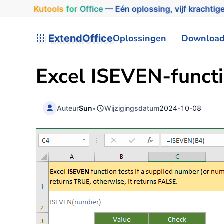
Kutools
for
Office
— Eén oplossing, vijf krachtige
ExtendOffice
Oplossingen
Downloa
Excel ISEVEN-funct
Auteur
Sun
•
Wijzigingsdatum
2024-10-08