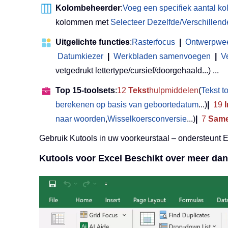
Kolombeheerder
:
Voeg een specifiek aantal k
kolommen met
Selecteer Dezelfde/Verschillend
Uitgelichte functies
:
Rasterfocus
|
Ontwerpwe
Datumkiezer
|
Werkbladen samenvoegen
|
V
vetgedrukt lettertype/cursief/doorgehaald...) ...
Top 15-toolsets
:
12
Tekst
hulpmiddelen
(
Tekst 
berekenen op basis van geboortedatum
...)
|
19
naar woorden
,
Wisselkoersconversie
...)
|
7
Same
Gebruik Kutools in uw voorkeurstaal – ondersteunt 
Kutools voor Excel Beschikt over meer dan 