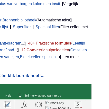
atus van verborgen kolommen in/uit
|
Vergelijk
r
|
Bronnenbibliotheek
(Automatische tekst)
|
lijst
|
Superfilter
|
Speciaal filter
(Filter cellen met
antt-diagram
...)
|
40+ Praktische
formules
(
Leeftijd
anaf pad
...)
|
12
Conversie
hulpmiddelen
(
Omzetten
 van rijen
,
Excel-cellen splitsen
...)
|
... en meer
én klik bereik heeft...