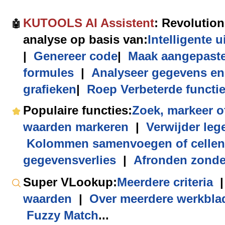
KUTOOLS AI Assistent
: Revolution
🤖
analyse op basis van:
Intelligente u
|
Genereer code
|
Maak aangepast
formules
|
Analyseer gegevens en
grafieken
|
Roep Verbeterde functi
Populaire functies
:
Zoek, markeer o
waarden markeren
|
Verwijder lege
Kolommen samenvoegen of cellen
gegevensverlies
|
Afronden zonde
Super VLookup
:
Meerdere criteria
|
waarden
|
Over meerdere werkbla
Fuzzy Match
...