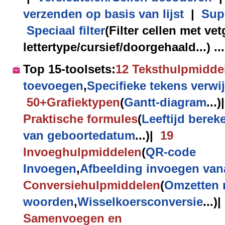
verzenden op basis van lijst
|
Supe
Speciaal filter
(Filter cellen met ve
lettertype/cursief/doorgehaald...) ...
Top 15-toolsets
:
12
Tekst
hulpmidde
toevoegen
,
Specifieke tekens verwi
50+
Grafiek
typen
(
Gantt-diagram
...)
|
Praktische
formules
(
Leeftijd berek
van geboortedatum
...)
|
19
Invoeg
hulpmiddelen
(
QR-code
Invoegen
,
Afbeelding invoegen van
Conversie
hulpmiddelen
(
Omzetten 
woorden
,
Wisselkoersconversie
...)
|
Samenvoegen en