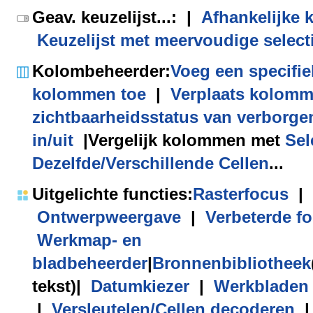
Geav. keuzelijst
...:
|
Afhankelijke k
Keuzelijst met meervoudige select
Kolombeheerder
:
Voeg een specifie
kolommen toe
|
Verplaats kolom
zichtbaarheidsstatus van verborg
in/uit
|
Vergelijk kolommen met
Sel
Dezelfde/Verschillende Cellen
...
Uitgelichte functies
:
Rasterfocus
|
Ontwerpweergave
|
Verbeterde f
Werkmap- en
bladbeheerder
|
Bronnenbibliotheek
tekst)
|
Datumkiezer
|
Werkbladen
|
Versleutelen/Cellen decoderen
|