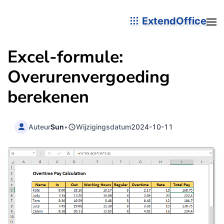
ExtendOffice
Excel-formule:
Overurenvergoeding
berekenen
Auteur
Sun
•
Wijzigingsdatum
2024-10-11