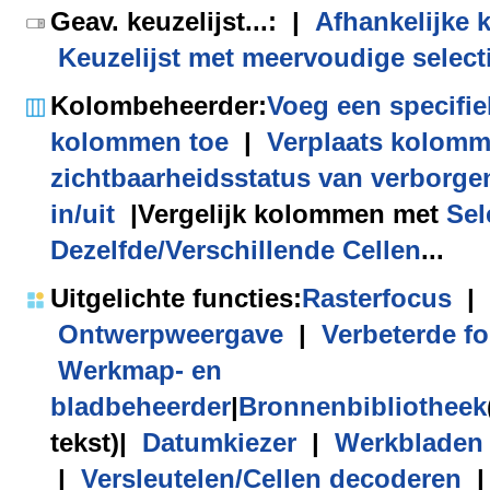
Geav. keuzelijst
...:
|
Afhankelijke k
Keuzelijst met meervoudige select
Kolombeheerder
:
Voeg een specifie
kolommen toe
|
Verplaats kolom
zichtbaarheidsstatus van verborg
in/uit
|
Vergelijk kolommen met
Sel
Dezelfde/Verschillende Cellen
...
Uitgelichte functies
:
Rasterfocus
|
Ontwerpweergave
|
Verbeterde f
Werkmap- en
bladbeheerder
|
Bronnenbibliotheek
tekst)
|
Datumkiezer
|
Werkbladen
|
Versleutelen/Cellen decoderen
|