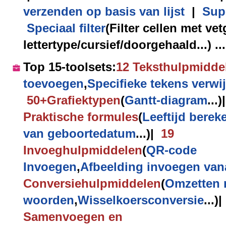
verzenden op basis van lijst
|
Supe
Speciaal filter
(Filter cellen met ve
lettertype/cursief/doorgehaald...) ...
Top 15-toolsets
:
12
Tekst
hulpmidde
toevoegen
,
Specifieke tekens verwi
50+
Grafiek
typen
(
Gantt-diagram
...)
|
Praktische
formules
(
Leeftijd berek
van geboortedatum
...)
|
19
Invoeg
hulpmiddelen
(
QR-code
Invoegen
,
Afbeelding invoegen van
Conversie
hulpmiddelen
(
Omzetten 
woorden
,
Wisselkoersconversie
...)
|
Samenvoegen en