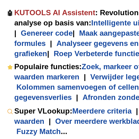
KUTOOLS AI Assistent
: Revolution
🤖
analyse op basis van:
Intelligente u
|
Genereer code
|
Maak aangepast
formules
|
Analyseer gegevens en
grafieken
|
Roep Verbeterde functi
Populaire functies
:
Zoek, markeer o
waarden markeren
|
Verwijder lege
Kolommen samenvoegen of cellen
gegevensverlies
|
Afronden zonde
Super VLookup
:
Meerdere criteria
|
waarden
|
Over meerdere werkbla
Fuzzy Match
...