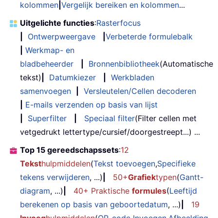
kolommen
|
Vergelijk bereiken en kolommen
...
Uitgelichte functies
:
Rasterfocus
|
Ontwerpweergave
|
Verbeterde formulebalk
|
Werkmap- en
bladbeheerder
|
Bronnenbibliotheek
(Automatische
tekst)
|
Datumkiezer
|
Werkbladen
samenvoegen
|
Versleutelen/Cellen decoderen
|
E-mails verzenden op basis van lijst
|
Superfilter
|
Speciaal filter
(Filter cellen met
vetgedrukt lettertype/cursief/doorgestreept...) ...
Top 15 gereedschapssets
:
12
Tekst
hulpmiddelen
(
Tekst toevoegen
,
Specifieke
tekens verwijderen
, ...)
|
50+
Grafiek
typen
(
Gantt-
diagram
, ...)
|
40+ Praktische
formules
(
Leeftijd
berekenen op basis van geboortedatum
, ...)
|
19