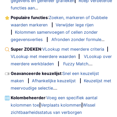
gegevens en genereer grafieken
|
Roep Verbeterde
functies aan
…
Populaire functies
:
Zoeken, markeren of Dubbele
waarden markeren
|
Verwijder lege rijen
|
Kolommen samenvoegen of cellen zonder
gegevensverlies
|
Afronden zonder formule
...
Super ZOEKEN
:
VLookup met meerdere criteria
|
VLookup met meerdere waarden
|
VLookup over
meerdere werkbladen
|
Fuzzy Match
....
Geavanceerde keuzelijst
:
Snel een keuzelijst
maken
|
Afhankelijke keuzelijst
|
Keuzelijst met
meervoudige selectie
....
Kolombeheerder
:
Voeg een specifiek aantal
kolommen toe
|
Verplaats kolommen
|
Wissel
zichtbaarheidsstatus van verborgen