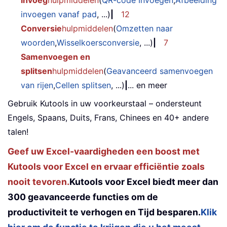
Invoeg
hulpmiddelen
(
QR-code Invoegen
,
Afbeelding
invoegen vanaf pad
, ...)
|
12
Conversie
hulpmiddelen
(
Omzetten naar
woorden
,
Wisselkoersconversie
, ...)
|
7
Samenvoegen en
splitsen
hulpmiddelen
(
Geavanceerd samenvoegen
van rijen
,
Cellen splitsen
, ...)
|
... en meer
Gebruik Kutools in uw voorkeurstaal – ondersteunt
Engels, Spaans, Duits, Frans, Chinees en 40+ andere
talen!
Geef uw Excel-vaardigheden een boost met
Kutools voor Excel en ervaar efficiëntie zoals
nooit tevoren.
Kutools voor Excel biedt meer dan
300 geavanceerde functies om de
productiviteit te verhogen en Tijd besparen.
Klik