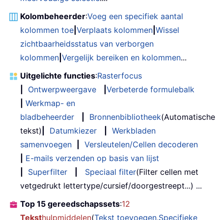
Kolombeheerder
:
Voeg een specifiek aantal
kolommen toe
|
Verplaats kolommen
|
Wissel
zichtbaarheidsstatus van verborgen
kolommen
|
Vergelijk bereiken en kolommen
...
Uitgelichte functies
:
Rasterfocus
|
Ontwerpweergave
|
Verbeterde formulebalk
|
Werkmap- en
bladbeheerder
|
Bronnenbibliotheek
(Automatische
tekst)
|
Datumkiezer
|
Werkbladen
samenvoegen
|
Versleutelen/Cellen decoderen
|
E-mails verzenden op basis van lijst
|
Superfilter
|
Speciaal filter
(Filter cellen met
vetgedrukt lettertype/cursief/doorgestreept...) ...
Top 15 gereedschapssets
:
12
Tekst
hulpmiddelen
(
Tekst toevoegen
,
Specifieke