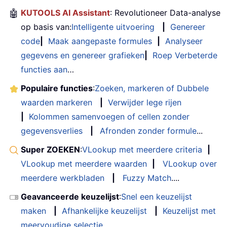
🤖
KUTOOLS AI Assistant
: Revolutioneer Data-analyse
op basis van:
Intelligente uitvoering
|
Genereer
code
|
Maak aangepaste formules
|
Analyseer
gegevens en genereer grafieken
|
Roep Verbeterde
functies aan
…
Populaire functies
:
Zoeken, markeren of Dubbele
waarden markeren
|
Verwijder lege rijen
|
Kolommen samenvoegen of cellen zonder
gegevensverlies
|
Afronden zonder formule
...
Super ZOEKEN
:
VLookup met meerdere criteria
|
VLookup met meerdere waarden
|
VLookup over
meerdere werkbladen
|
Fuzzy Match
....
Geavanceerde keuzelijst
:
Snel een keuzelijst
maken
|
Afhankelijke keuzelijst
|
Keuzelijst met
meervoudige selectie
....