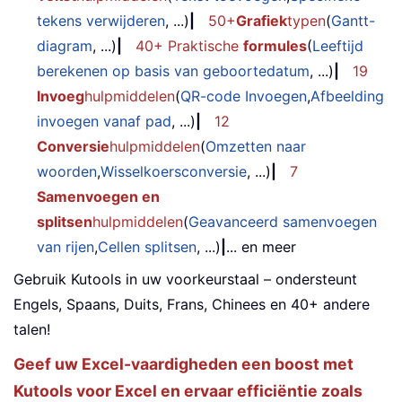
tekens verwijderen
, ...)
|
50+
Grafiek
typen
(
Gantt-
diagram
, ...)
|
40+ Praktische
formules
(
Leeftijd
berekenen op basis van geboortedatum
, ...)
|
19
Invoeg
hulpmiddelen
(
QR-code Invoegen
,
Afbeelding
invoegen vanaf pad
, ...)
|
12
Conversie
hulpmiddelen
(
Omzetten naar
woorden
,
Wisselkoersconversie
, ...)
|
7
Samenvoegen en
splitsen
hulpmiddelen
(
Geavanceerd samenvoegen
van rijen
,
Cellen splitsen
, ...)
|
... en meer
Gebruik Kutools in uw voorkeurstaal – ondersteunt
Engels, Spaans, Duits, Frans, Chinees en 40+ andere
talen!
Geef uw Excel-vaardigheden een boost met
Kutools voor Excel en ervaar efficiëntie zoals