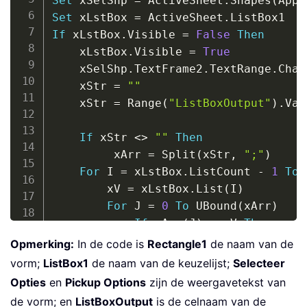
Set
 xSelShp 
=
 ActiveSheet
.
Shapes
(
Appl
Set
 xLstBox 
=
 ActiveSheet
.
If
 xLstBox
.
Visible 
=
False
Then
    xLstBox
.
Visible 
=
True
    xSelShp
.
TextFrame2
.
TextRange
.
Char
    xStr 
=
""
    xStr 
=
 Range
(
"ListBoxOutput"
)
.
Val
If
 xStr 
<
>
""
Then
         xArr 
=
 Split
(
xStr
,
";"
)
For
 I 
=
 xLstBox
.
ListCount 
-
1
To
        xV 
=
 xLstBox
.
List
(
I
)
For
 J 
=
0
To
 UBound
(
xArr
)
If
 xArr
(
J
)
=
 xV 
Then
              xLstBox
.
Selected
(
I
)
=
T
Opmerking:
In de code is
Rectangle1
de naam van de
Exit
For
vorm;
ListBox1
de naam van de keuzelijst;
Selecteer
End
If
Opties
en
Pickup Options
zijn de weergavetekst van
Next
de vorm; en
ListBoxOutput
is de celnaam van de