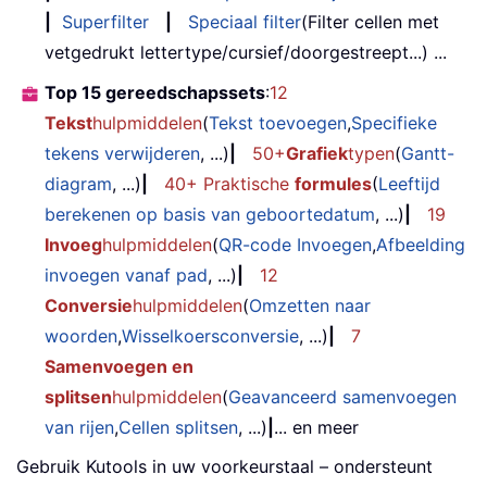
|
Superfilter
|
Speciaal filter
(Filter cellen met
vetgedrukt lettertype/cursief/doorgestreept...) ...
Top 15 gereedschapssets
:
12
Tekst
hulpmiddelen
(
Tekst toevoegen
,
Specifieke
tekens verwijderen
, ...)
|
50+
Grafiek
typen
(
Gantt-
diagram
, ...)
|
40+ Praktische
formules
(
Leeftijd
berekenen op basis van geboortedatum
, ...)
|
19
Invoeg
hulpmiddelen
(
QR-code Invoegen
,
Afbeelding
invoegen vanaf pad
, ...)
|
12
Conversie
hulpmiddelen
(
Omzetten naar
woorden
,
Wisselkoersconversie
, ...)
|
7
Samenvoegen en
splitsen
hulpmiddelen
(
Geavanceerd samenvoegen
van rijen
,
Cellen splitsen
, ...)
|
... en meer
Gebruik Kutools in uw voorkeurstaal – ondersteunt