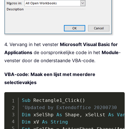
4. Vervang in het venster
Microsoft Visual Basic for
Applications
de oorspronkelijke code in het
Module
-
venster door de onderstaande VBA-code.
VBA-code: Maak een lijst met meerdere
selectievakjes
Copy
Sub
 Rectangle1_Click
(
)
'Updated by Extendoffice 20200730
Dim
 xSelShp 
As
 Shape
,
 xSelLst 
As
Vari
Dim
 xV 
As
String