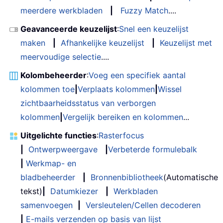
meerdere werkbladen
|
Fuzzy Match
....
Geavanceerde keuzelijst
:
Snel een keuzelijst
maken
|
Afhankelijke keuzelijst
|
Keuzelijst met
meervoudige selectie
....
Kolombeheerder
:
Voeg een specifiek aantal
kolommen toe
|
Verplaats kolommen
|
Wissel
zichtbaarheidsstatus van verborgen
kolommen
|
Vergelijk bereiken en kolommen
...
Uitgelichte functies
:
Rasterfocus
|
Ontwerpweergave
|
Verbeterde formulebalk
|
Werkmap- en
bladbeheerder
|
Bronnenbibliotheek
(Automatische
tekst)
|
Datumkiezer
|
Werkbladen
samenvoegen
|
Versleutelen/Cellen decoderen
|
E-mails verzenden op basis van lijst