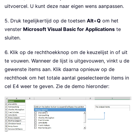
Next
 I

uitvoercel. U kunt deze naar eigen wens aanpassen.
End
If
Else
5. Druk tegelijkertijd op de toetsen
Alt
+
Q
om het
    xLstBox
.
Visible 
=
False
venster
Microsoft Visual Basic for Applications
te
    xSelShp
.
TextFrame2
.
TextRange
.
Char
sluiten.
For
 I 
=
 xLstBox
.
ListCount 
-
1
To
If
 xLstBox
.
Selected
(
I
)
=
True
6. Klik op de rechthoekknop om de keuzelijst in of uit
        xSelLst 
=
 xLstBox
.
List
(
I
)
&
"
te vouwen. Wanneer de lijst is uitgevouwen, vinkt u de
End
If
gewenste items aan. Klik daarna opnieuw op de
Next
 I

If
 xSelLst 
<
>
""
Then
rechthoek om het totale aantal geselecteerde items in
        Range
(
"ListBoxOutput"
)
=
 Mid
(
cel E4 weer te geven. Zie de demo hieronder:
Else
        Range
(
"ListBoxOutput"
)
=
""
End
If
End
If
End
Sub