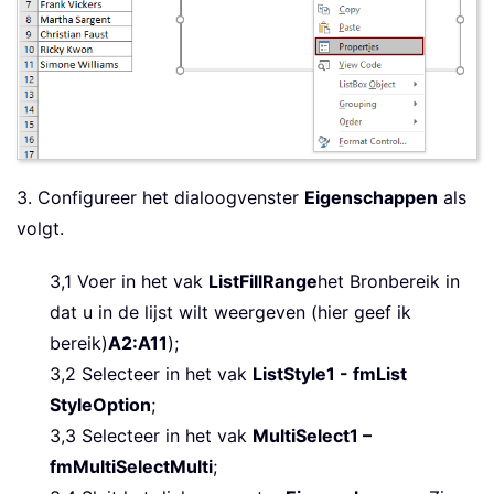
3. Configureer het dialoogvenster
Eigenschappen
als
volgt.
3,1 Voer in het vak
ListFillRange
het Bronbereik in
dat u in de lijst wilt weergeven (hier geef ik
bereik)
A2:A11
);
3,2 Selecteer in het vak
ListStyle
1 - fmList
StyleOption
;
3,3 Selecteer in het vak
MultiSelect
1 –
fmMultiSelectMulti
;