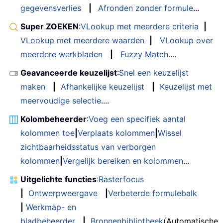
gegevensverlies
|
Afronden zonder formule
...
Super ZOEKEN
:
VLookup met meerdere criteria
|
VLookup met meerdere waarden
|
VLookup over
meerdere werkbladen
|
Fuzzy Match
....
Geavanceerde keuzelijst
:
Snel een keuzelijst
maken
|
Afhankelijke keuzelijst
|
Keuzelijst met
meervoudige selectie
....
Kolombeheerder
:
Voeg een specifiek aantal
kolommen toe
|
Verplaats kolommen
|
Wissel
zichtbaarheidsstatus van verborgen
kolommen
|
Vergelijk bereiken en kolommen
...
Uitgelichte functies
:
Rasterfocus
|
Ontwerpweergave
|
Verbeterde formulebalk
|
Werkmap- en
bladbeheerder
|
Bronnenbibliotheek
(Automatische