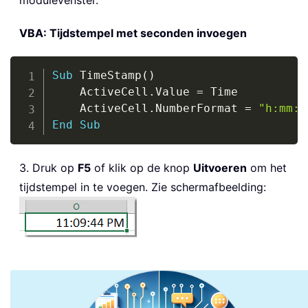
modulevenster.
VBA: Tijdstempel met seconden invoegen
Copy
Sub
 TimeStamp
(
)
    ActiveCell
.
Value 
=
 Time

    ActiveCell
.
NumberFormat 
=
"h:mm:s
End
Sub
3. Druk op
F5
of klik op de knop
Uitvoeren
om het
tijdstempel in te voegen. Zie schermafbeelding: