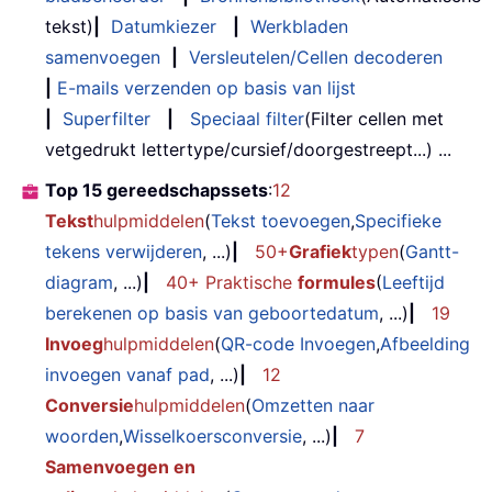
tekst)
|
Datumkiezer
|
Werkbladen
samenvoegen
|
Versleutelen/Cellen decoderen
|
E-mails verzenden op basis van lijst
|
Superfilter
|
Speciaal filter
(Filter cellen met
vetgedrukt lettertype/cursief/doorgestreept...) ...
Top 15 gereedschapssets
:
12
Tekst
hulpmiddelen
(
Tekst toevoegen
,
Specifieke
tekens verwijderen
, ...)
|
50+
Grafiek
typen
(
Gantt-
diagram
, ...)
|
40+ Praktische
formules
(
Leeftijd
berekenen op basis van geboortedatum
, ...)
|
19
Invoeg
hulpmiddelen
(
QR-code Invoegen
,
Afbeelding
invoegen vanaf pad
, ...)
|
12
Conversie
hulpmiddelen
(
Omzetten naar
woorden
,
Wisselkoersconversie
, ...)
|
7
Samenvoegen en