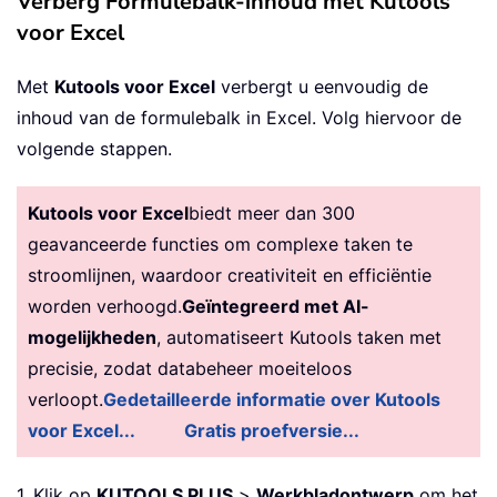
Verberg Formulebalk-inhoud met Kutools
voor Excel
Met
Kutools voor Excel
verbergt u eenvoudig de
inhoud van de formulebalk in Excel. Volg hiervoor de
volgende stappen.
Kutools voor Excel
biedt meer dan 300
geavanceerde functies om complexe taken te
stroomlijnen, waardoor creativiteit en efficiëntie
worden verhoogd.
Geïntegreerd met AI-
mogelijkheden
, automatiseert Kutools taken met
precisie, zodat databeheer moeiteloos
verloopt.
Gedetailleerde informatie over Kutools
voor Excel...
Gratis proefversie...
1. Klik op
KUTOOLS PLUS
>
Werkbladontwerp
om het