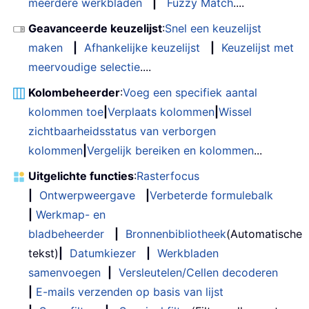
meerdere werkbladen
|
Fuzzy Match
....
Geavanceerde keuzelijst
:
Snel een keuzelijst
maken
|
Afhankelijke keuzelijst
|
Keuzelijst met
meervoudige selectie
....
Kolombeheerder
:
Voeg een specifiek aantal
kolommen toe
|
Verplaats kolommen
|
Wissel
zichtbaarheidsstatus van verborgen
kolommen
|
Vergelijk bereiken en kolommen
...
Uitgelichte functies
:
Rasterfocus
|
Ontwerpweergave
|
Verbeterde formulebalk
|
Werkmap- en
bladbeheerder
|
Bronnenbibliotheek
(Automatische
tekst)
|
Datumkiezer
|
Werkbladen
samenvoegen
|
Versleutelen/Cellen decoderen
|
E-mails verzenden op basis van lijst