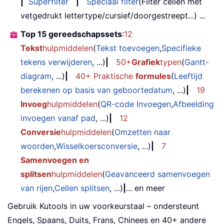
|
Superfilter
|
Speciaal filter
(Filter cellen met
vetgedrukt lettertype/cursief/doorgestreept...) ...
Top 15 gereedschapssets
:
12
Tekst
hulpmiddelen
(
Tekst toevoegen
,
Specifieke
tekens verwijderen
, ...)
|
50+
Grafiek
typen
(
Gantt-
diagram
, ...)
|
40+ Praktische
formules
(
Leeftijd
berekenen op basis van geboortedatum
, ...)
|
19
Invoeg
hulpmiddelen
(
QR-code Invoegen
,
Afbeelding
invoegen vanaf pad
, ...)
|
12
Conversie
hulpmiddelen
(
Omzetten naar
woorden
,
Wisselkoersconversie
, ...)
|
7
Samenvoegen en
splitsen
hulpmiddelen
(
Geavanceerd samenvoegen
van rijen
,
Cellen splitsen
, ...)
|
... en meer
Gebruik Kutools in uw voorkeurstaal – ondersteunt
Engels, Spaans, Duits, Frans, Chinees en 40+ andere