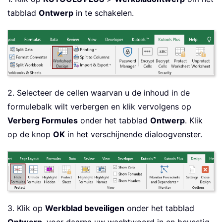
tabblad
Ontwerp
in te schakelen.
2. Selecteer de cellen waarvan u de inhoud in de
formulebalk wilt verbergen en klik vervolgens op
Verberg Formules
onder het tabblad
Ontwerp
. Klik
op de knop
OK
in het verschijnende dialoogvenster.
3. Klik op
Werkblad beveiligen
onder het tabblad
Ontwerp
, voer daarna uw wachtwoord in en bevestig