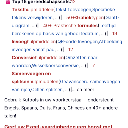
Top 15 gereedschapssets
:
12
Tekst
hulpmiddelen
(
Tekst toevoegen
,
Specifieke
tekens verwijderen
, ...)
|
50+
Grafiek
typen
(
Gantt-
diagram
, ...)
|
40+ Praktische
formules
(
Leeftijd
berekenen op basis van geboortedatum
, ...)
|
19
Invoeg
hulpmiddelen
(
QR-code Invoegen
,
Afbeelding
invoegen vanaf pad
, ...)
|
12
Conversie
hulpmiddelen
(
Omzetten naar
woorden
,
Wisselkoersconversie
, ...)
|
7
Samenvoegen en
splitsen
hulpmiddelen
(
Geavanceerd samenvoegen
van rijen
,
Cellen splitsen
, ...)
|
... en meer
Gebruik Kutools in uw voorkeurstaal – ondersteunt
Engels, Spaans, Duits, Frans, Chinees en 40+ andere
talen!
Geef uw Excel-vaardigheden een boost met