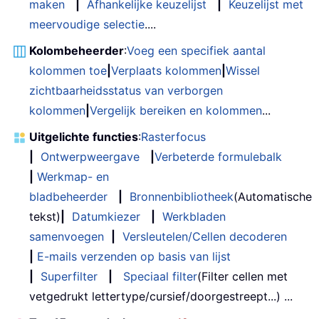
maken
|
Afhankelijke keuzelijst
|
Keuzelijst met
meervoudige selectie
....
Kolombeheerder
:
Voeg een specifiek aantal
kolommen toe
|
Verplaats kolommen
|
Wissel
zichtbaarheidsstatus van verborgen
kolommen
|
Vergelijk bereiken en kolommen
...
Uitgelichte functies
:
Rasterfocus
|
Ontwerpweergave
|
Verbeterde formulebalk
|
Werkmap- en
bladbeheerder
|
Bronnenbibliotheek
(Automatische
tekst)
|
Datumkiezer
|
Werkbladen
samenvoegen
|
Versleutelen/Cellen decoderen
|
E-mails verzenden op basis van lijst
|
Superfilter
|
Speciaal filter
(Filter cellen met
vetgedrukt lettertype/cursief/doorgestreept...) ...