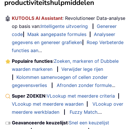
productiviteitshulpmiddelen
🤖
KUTOOLS AI Assistant
: Revolutioneer Data-analyse
op basis van:
Intelligente uitvoering
|
Genereer
code
|
Maak aangepaste formules
|
Analyseer
gegevens en genereer grafieken
|
Roep Verbeterde
functies aan
…
Populaire functies
:
Zoeken, markeren of Dubbele
waarden markeren
|
Verwijder lege rijen
|
Kolommen samenvoegen of cellen zonder
gegevensverlies
|
Afronden zonder formule
...
Super ZOEKEN
:
VLookup met meerdere criteria
|
VLookup met meerdere waarden
|
VLookup over
meerdere werkbladen
|
Fuzzy Match
....
Geavanceerde keuzelijst
:
Snel een keuzelijst