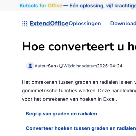
Kutools
for
Office
— Eén oplossing, vijf krachtige
ExtendOffice
Oplossingen
Downloa
Hoe converteert u h
Auteur
Sun
•
Wijzigingsdatum
2025-04-24
Het omrekenen tussen graden en radialen is een v
goniometrische functies werken. Deze handleiding
voor het omrekenen van hoeken in Excel.
Begrip van graden en radialen
Converteer hoeken tussen graden en radialen