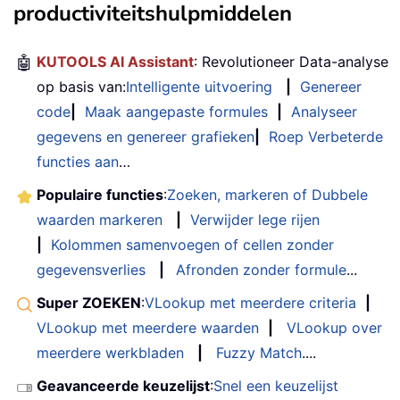
productiviteitshulpmiddelen
🤖
KUTOOLS AI Assistant
: Revolutioneer Data-analyse
op basis van:
Intelligente uitvoering
|
Genereer
code
|
Maak aangepaste formules
|
Analyseer
gegevens en genereer grafieken
|
Roep Verbeterde
functies aan
…
Populaire functies
:
Zoeken, markeren of Dubbele
waarden markeren
|
Verwijder lege rijen
|
Kolommen samenvoegen of cellen zonder
gegevensverlies
|
Afronden zonder formule
...
Super ZOEKEN
:
VLookup met meerdere criteria
|
VLookup met meerdere waarden
|
VLookup over
meerdere werkbladen
|
Fuzzy Match
....
Geavanceerde keuzelijst
:
Snel een keuzelijst