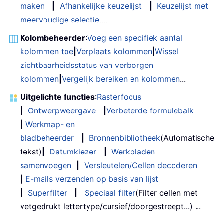
maken
|
Afhankelijke keuzelijst
|
Keuzelijst met
meervoudige selectie
....
Kolombeheerder
:
Voeg een specifiek aantal
kolommen toe
|
Verplaats kolommen
|
Wissel
zichtbaarheidsstatus van verborgen
kolommen
|
Vergelijk bereiken en kolommen
...
Uitgelichte functies
:
Rasterfocus
|
Ontwerpweergave
|
Verbeterde formulebalk
|
Werkmap- en
bladbeheerder
|
Bronnenbibliotheek
(Automatische
tekst)
|
Datumkiezer
|
Werkbladen
samenvoegen
|
Versleutelen/Cellen decoderen
|
E-mails verzenden op basis van lijst
|
Superfilter
|
Speciaal filter
(Filter cellen met
vetgedrukt lettertype/cursief/doorgestreept...) ...