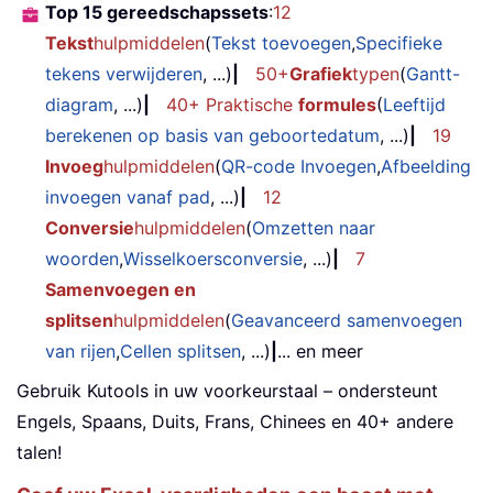
Top 15 gereedschapssets
:
12
Tekst
hulpmiddelen
(
Tekst toevoegen
,
Specifieke
tekens verwijderen
, ...)
|
50+
Grafiek
typen
(
Gantt-
diagram
, ...)
|
40+ Praktische
formules
(
Leeftijd
berekenen op basis van geboortedatum
, ...)
|
19
Invoeg
hulpmiddelen
(
QR-code Invoegen
,
Afbeelding
invoegen vanaf pad
, ...)
|
12
Conversie
hulpmiddelen
(
Omzetten naar
woorden
,
Wisselkoersconversie
, ...)
|
7
Samenvoegen en
splitsen
hulpmiddelen
(
Geavanceerd samenvoegen
van rijen
,
Cellen splitsen
, ...)
|
... en meer
Gebruik Kutools in uw voorkeurstaal – ondersteunt
Engels, Spaans, Duits, Frans, Chinees en 40+ andere
talen!