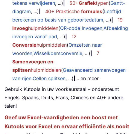
tekens verwijderen
, ...)
|
50+
Grafiek
typen
(
Gantt-
diagram
, ...)
|
40+ Praktische
formules
(
Leeftijd
berekenen op basis van geboortedatum
, ...)
|
19
Invoeg
hulpmiddelen
(
QR-code Invoegen
,
Afbeelding
invoegen vanaf pad
, ...)
|
12
Conversie
hulpmiddelen
(
Omzetten naar
woorden
,
Wisselkoersconversie
, ...)
|
7
Samenvoegen en
splitsen
hulpmiddelen
(
Geavanceerd samenvoegen
van rijen
,
Cellen splitsen
, ...)
|
... en meer
Gebruik Kutools in uw voorkeurstaal – ondersteunt
Engels, Spaans, Duits, Frans, Chinees en 40+ andere
talen!
Geef uw Excel-vaardigheden een boost met
Kutools voor Excel en ervaar efficiëntie als nooit