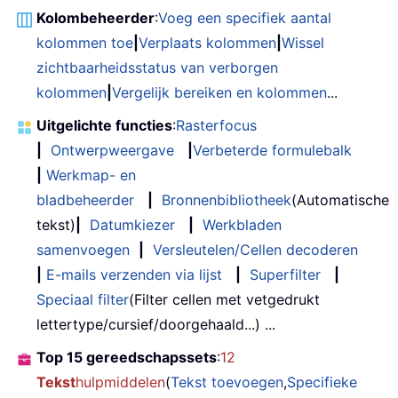
Kolombeheerder
:
Voeg een specifiek aantal
kolommen toe
|
Verplaats kolommen
|
Wissel
zichtbaarheidsstatus van verborgen
kolommen
|
Vergelijk bereiken en kolommen
...
Uitgelichte functies
:
Rasterfocus
|
Ontwerpweergave
|
Verbeterde formulebalk
|
Werkmap- en
bladbeheerder
|
Bronnenbibliotheek
(Automatische
tekst)
|
Datumkiezer
|
Werkbladen
samenvoegen
|
Versleutelen/Cellen decoderen
|
E-mails verzenden via lijst
|
Superfilter
|
Speciaal filter
(Filter cellen met vetgedrukt
lettertype/cursief/doorgehaald...) ...
Top 15 gereedschapssets
:
12
Tekst
hulpmiddelen
(
Tekst toevoegen
,
Specifieke