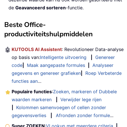
de
Geavanceerd sorteren
-functie.
Beste Office-
productiviteitshulpmiddelen
🤖
KUTOOLS AI Assistent
: Revolutioneer Data-analyse
op basis van:
Intelligente uitvoering
|
Genereer
code
|
Maak aangepaste formules
|
Analyseer
gegevens en genereer grafieken
|
Roep Verbeterde
functies aan
…
Populaire functies
:
Zoeken, markeren of Dubbele
waarden markeren
|
Verwijder lege rijen
|
Kolommen samenvoegen of cellen zonder
gegevensverlies
|
Afronden zonder formule
...
Super ZOEKEN
:
VLookup met meerdere criteria
|