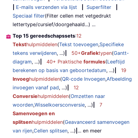
|
E-mails verzenden via lijst
|
Superfilter
|
Speciaal filter
(Filter cellen met vetgedrukt
lettertype/cursief/doorgehaald...) ...
Top 15 gereedschapssets
:
12
Tekst
hulpmiddelen
(
Tekst toevoegen
,
Specifieke
tekens verwijderen
, ...)
|
50+
Grafiek
typen
(
Gantt-
diagram
, ...)
|
40+ Praktische
formules
(
Leeftijd
berekenen op basis van geboortedatum
, ...)
|
19
Invoeg
hulpmiddelen
(
QR-code Invoegen
,
Afbeelding
invoegen vanaf pad
, ...)
|
12
Conversie
hulpmiddelen
(
Omzetten naar
woorden
,
Wisselkoersconversie
, ...)
|
7
Samenvoegen en
splitsen
hulpmiddelen
(
Geavanceerd samenvoegen
van rijen
,
Cellen splitsen
, ...)
|
... en meer