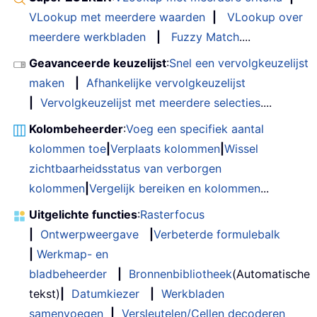
VLookup met meerdere waarden
|
VLookup over
meerdere werkbladen
|
Fuzzy Match
....
Geavanceerde keuzelijst
:
Snel een vervolgkeuzelijst
maken
|
Afhankelijke vervolgkeuzelijst
|
Vervolgkeuzelijst met meerdere selecties
....
Kolombeheerder
:
Voeg een specifiek aantal
kolommen toe
|
Verplaats kolommen
|
Wissel
zichtbaarheidsstatus van verborgen
kolommen
|
Vergelijk bereiken en kolommen
...
Uitgelichte functies
:
Rasterfocus
|
Ontwerpweergave
|
Verbeterde formulebalk
|
Werkmap- en
bladbeheerder
|
Bronnenbibliotheek
(Automatische
tekst)
|
Datumkiezer
|
Werkbladen
samenvoegen
|
Versleutelen/Cellen decoderen