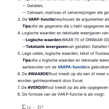
-- Getallen;
-- Celnaam, matrices of celverwijzingen die ge
3. De
VARP-functie
beschouwt de argumenten als
Tips:
Als de gegevens die u hebt opgegeven e
4. Logische waarden en tekstuele weergaven van 
--
Logische waarden:
WAAR (1) of ONWAAR (0)
--
Tekstuele weergaven
van getallen: Getallen
5. Lege cellen, logische waarden, tekst of foutw
Tips:
Als u logische waarden en tekstuele weer
aanbevolen om de
VARPA-functie
te gebruiken
6. De
#WAARDE!
fout treedt op als een of meer v
worden geïnterpreteerd door Excel.
7. De
#VERD/0!
fout treedt op als alle opgegeven
8. De formule van de VAR.P-functie is als volgt: