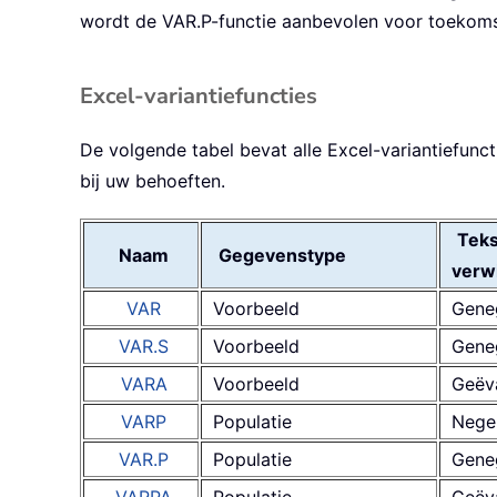
wordt de VAR.P-functie aanbevolen voor toekomst
Excel-variantiefuncties
De volgende tabel bevat alle Excel-variantiefunc
bij uw behoeften.
Teks
Naam
Gegevenstype
verw
VAR
Voorbeeld
Gene
VAR.S
Voorbeeld
Gene
VARA
Voorbeeld
Geëv
VARP
Populatie
Nege
VAR.P
Populatie
Gene