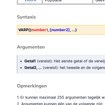
VARPA
Populatie
Geëv
Syntaxis
VARP()
number1
,
[number2]
, ...)
Argumenten
Getal1
(vereist): Het eerste getal of de verwi
Getal2, ...
(vereist): het tweede en de volgend
Opmerkingen
1. Er kunnen maximaal 255 argumenten tegelijk 
2. Argumenten kunnen één van de volgende zijn: