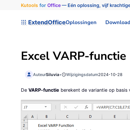
Kutools
for
Office
— Eén oplossing, vijf krachtige
ExtendOffice
Oplossingen
Downloa
Excel VARP-functie
Auteur
Siluvia
•
Wijzigingsdatum
2024-10-28
De
VARP-functie
berekent de variantie op basis 