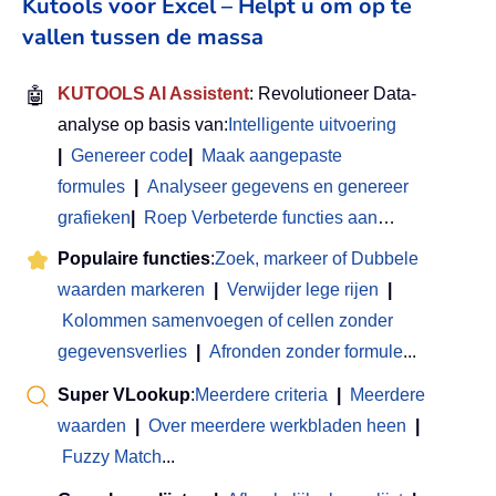
Kutools voor Excel – Helpt u om op te
vallen tussen de massa
🤖
KUTOOLS AI Assistent
: Revolutioneer Data-
analyse op basis van:
Intelligente uitvoering
|
Genereer code
|
Maak aangepaste
formules
|
Analyseer gegevens en genereer
grafieken
|
Roep Verbeterde functies aan
…
Populaire functies
:
Zoek, markeer of Dubbele
waarden markeren
|
Verwijder lege rijen
|
Kolommen samenvoegen of cellen zonder
gegevensverlies
|
Afronden zonder formule
...
Super VLookup
:
Meerdere criteria
|
Meerdere
waarden
|
Over meerdere werkbladen heen
|
Fuzzy Match
...