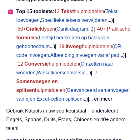
Top 15-toolsets
:
12
Tekst
hulpmiddelen
(
Tekst
toevoegen
,
Specifieke tekens verwijderen
...)
|
50+
Grafiek
typen
(
Gantt-diagram
...)
|
40+ Praktische
formules
(
Leeftijd berekenen op basis van
geboortedatum
...)
|
19
Invoeg
hulpmiddelen
(
QR-
code Invoegen
,
Afbeelding invoegen vanaf pad
...)
|
12
Conversie
hulpmiddelen
(
Omzetten naar
woorden
,
Wisselkoersconversie
...)
|
7
Samenvoegen en
splitsen
hulpmiddelen
(
Geavanceerd samenvoegen
van rijen
,
Excel-cellen splitsen
...)
|
... en meer
Gebruik Kutools in uw voorkeurstaal – ondersteunt
Engels, Spaans, Duits, Frans, Chinees en 40+ andere
talen!