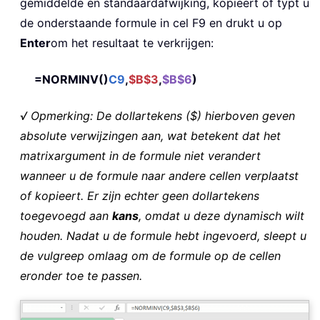
gemiddelde en standaardafwijking, kopieert of typt u
de onderstaande formule in cel F9 en drukt u op
Enter
om het resultaat te verkrijgen:
=NORMINV()
C9
,
$B$3
,
$B$6
)
√ Opmerking: De dollartekens ($) hierboven geven
absolute verwijzingen aan, wat betekent dat het
matrixargument in de formule niet verandert
wanneer u de formule naar andere cellen verplaatst
of kopieert. Er zijn echter geen dollartekens
toegevoegd aan
kans
, omdat u deze dynamisch wilt
houden. Nadat u de formule hebt ingevoerd, sleept u
de vulgreep omlaag om de formule op de cellen
eronder toe te passen.