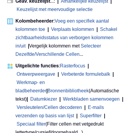
Geav. keuzelijst
...:
|
Afhankelijke keuzelijst
|
Keuzelijst met meervoudige selectie
Kolombeheerder
:
Voeg een specifiek aantal
kolommen toe
|
Verplaats kolommen
|
Schakel
zichtbaarheidsstatus van verborgen kolommen
in/uit
|
Vergelijk kolommen met
Selecteer
Dezelfde/Verschillende Cellen
...
Uitgelichte functies
:
Rasterfocus
|
Ontwerpweergave
|
Verbeterde formulebalk
|
Werkmap- en
bladbeheerder
|
Bronnenbibliotheek
(Automatische
tekst)
|
Datumkiezer
|
Werkbladen samenvoegen
|
Versleutelen/Cellen decoderen
|
E-mails
verzenden op basis van lijst
|
Superfilter
|
Speciaal filter
(Filter cellen met vetgedrukt
lettertype/cursief/doorgehaald...) ...