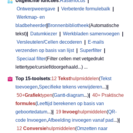
Uitgelichte functies
:
Rasterfocus
|
Ontwerpweergave
|
Verbeterde formulebalk
|
Werkmap- en
bladbeheerder
|
Bronnenbibliotheek
(Automatische
tekst)
|
Datumkiezer
|
Werkbladen samenvoegen
|
Versleutelen/Cellen decoderen
|
E-mails
verzenden op basis van lijst
|
Superfilter
|
Speciaal filter
(Filter cellen met vetgedrukt
lettertype/cursief/doorgehaald...) ...
Top 15-toolsets
:
12
Tekst
hulpmiddelen
(
Tekst
toevoegen
,
Specifieke tekens verwijderen
...)
|
50+
Grafiek
typen
(
Gantt-diagram
...)
|
40+ Praktische
formules
(
Leeftijd berekenen op basis van
geboortedatum
...)
|
19
Invoeg
hulpmiddelen
(
QR-
code Invoegen
,
Afbeelding invoegen vanaf pad
...)
|
12
Conversie
hulpmiddelen
(
Omzetten naar