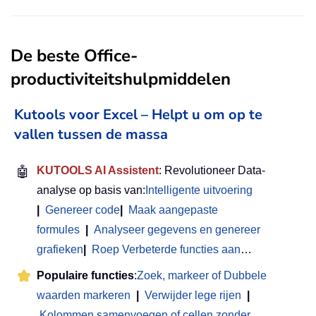
De beste Office-
productiviteitshulpmiddelen
Kutools voor Excel – Helpt u om op te
vallen tussen de massa
🤖
KUTOOLS AI Assistent
: Revolutioneer Data-
analyse op basis van:
Intelligente uitvoering
|
Genereer code
|
Maak aangepaste
formules
|
Analyseer gegevens en genereer
grafieken
|
Roep Verbeterde functies aan
…
Populaire functies
:
Zoek, markeer of Dubbele
waarden markeren
|
Verwijder lege rijen
|
Kolommen samenvoegen of cellen zonder