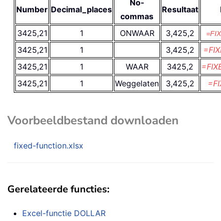
No-
Number
Decimal_places
Resultaat
commas
3425,21
1
ONWAAR
3,425,2
=FIX
3425,21
1
3,425,2
=FIX
3425,21
1
WAAR
3425,2
=FIX
3425,21
1
Weggelaten
3,425,2
=FI
Voorbeeldbestand downloaden
fixed-function.xlsx
Gerelateerde functies:
Excel-functie
DOLLAR