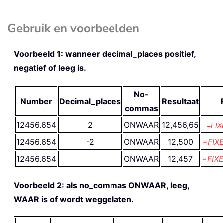
Gebruik en voorbeelden
Voorbeeld 1: wanneer decimal_places positief,
negatief of leeg is.
No-
Number
Decimal_places
Resultaat
commas
12456.654
2
ONWAAR
12,456,65
=FIX
12456.654
-2
ONWAAR
12,500
=FIX
12456.654
ONWAAR
12,457
=FIX
Voorbeeld 2: als no_commas ONWAAR, leeg,
WAAR is of wordt weggelaten.