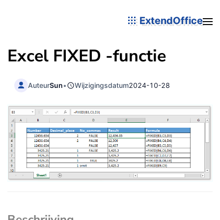
ExtendOffice
Excel
FIXED
-functie
Auteur
Sun
•
Wijzigingsdatum
2024-10-28
Beschrijving