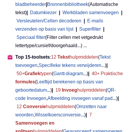
bladbeheerder
|
Bronnenbibliotheek
(Automatische
tekst)
|
Datumkiezer
|
Werkbladen samenvoegen
|
Versleutelen/Cellen decoderen
|
E-mails
verzenden op basis van lijst
|
Superfilter
|
Speciaal filter
(Filter cellen met vetgedrukt
lettertype/cursief/doorgehaald...) ...
Top 15-toolsets
:
12
Tekst
hulpmiddelen
(
Tekst
toevoegen
,
Specifieke tekens verwijderen
...)
|
50+
Grafiek
typen
(
Gantt-diagram
...)
|
40+ Praktische
formules
(
Leeftijd berekenen op basis van
geboortedatum
...)
|
19
Invoeg
hulpmiddelen
(
QR-
code Invoegen
,
Afbeelding invoegen vanaf pad
...)
|
12
Conversie
hulpmiddelen
(
Omzetten naar
woorden
,
Wisselkoersconversie
...)
|
7
Samenvoegen en
splitsen
hulpmiddelen
(
Geavanceerd samenvoegen