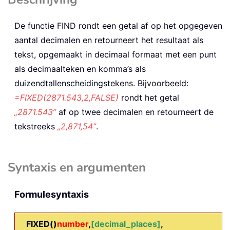
De functie
FIND
rondt een getal af op het opgegeven
aantal decimalen en retourneert het resultaat als
tekst, opgemaakt in decimaal formaat met een punt
als decimaalteken en komma’s als
duizendtallenscheidingstekens. Bijvoorbeeld:
=FIXED(2871.543,2,FALSE)
rondt het getal
„2871.543”
af op twee decimalen en retourneert de
tekstreeks
„2,871,54”
.
Syntaxis en argumenten
Formulesyntaxis
FIXED()
number
,
[decimal_places]
,