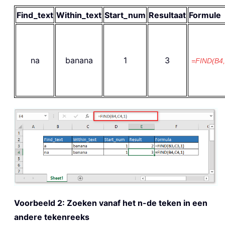
Find_text
Within_text
Start_num
Resultaat
Formule
na
banana
1
3
=FIND(B4,
Voorbeeld 2: Zoeken vanaf het n-de teken in een
andere tekenreeks