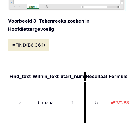
Voorbeeld 3: Tekenreeks zoeken in
Hoofdlettergevoelig
=FIND(B6,C6,1)
Find_text
Within_text
Start_num
Resultaat
Formule
a
banana
1
5
=FIND(B6,