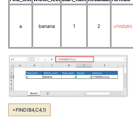
a
banana
1
2
=FIND(B3,
=FIND(B4,C4,1)