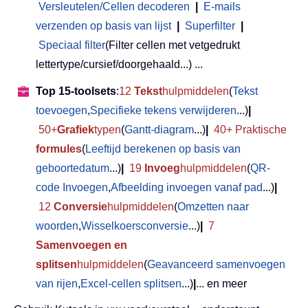
Versleutelen/Cellen decoderen
|
E-mails
verzenden op basis van lijst
|
Superfilter
|
Speciaal filter
(Filter cellen met vetgedrukt
lettertype/cursief/doorgehaald...) ...
Top 15-toolsets
:
12
Tekst
hulpmiddelen
(
Tekst
toevoegen
,
Specifieke tekens verwijderen
...)
|
50+
Grafiek
typen
(
Gantt-diagram
...)
|
40+ Praktische
formules
(
Leeftijd berekenen op basis van
geboortedatum
...)
|
19
Invoeg
hulpmiddelen
(
QR-
code Invoegen
,
Afbeelding invoegen vanaf pad
...)
|
12
Conversie
hulpmiddelen
(
Omzetten naar
woorden
,
Wisselkoersconversie
...)
|
7
Samenvoegen en
splitsen
hulpmiddelen
(
Geavanceerd samenvoegen
van rijen
,
Excel-cellen splitsen
...)
|
... en meer