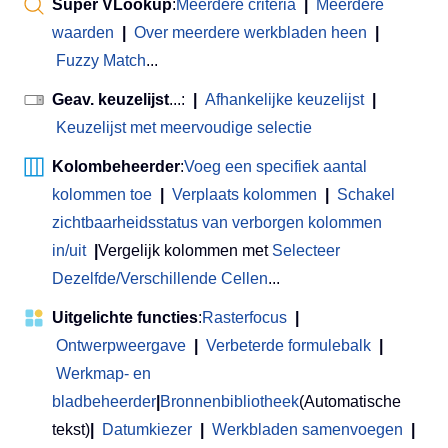
Super VLookup
:
Meerdere criteria
|
Meerdere
waarden
|
Over meerdere werkbladen heen
|
Fuzzy Match
...
Geav. keuzelijst
...:
|
Afhankelijke keuzelijst
|
Keuzelijst met meervoudige selectie
Kolombeheerder
:
Voeg een specifiek aantal
kolommen toe
|
Verplaats kolommen
|
Schakel
zichtbaarheidsstatus van verborgen kolommen
in/uit
|
Vergelijk kolommen met
Selecteer
Dezelfde/Verschillende Cellen
...
Uitgelichte functies
:
Rasterfocus
|
Ontwerpweergave
|
Verbeterde formulebalk
|
Werkmap- en
bladbeheerder
|
Bronnenbibliotheek
(Automatische
tekst)
|
Datumkiezer
|
Werkbladen samenvoegen
|