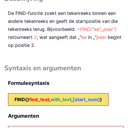
De
FIND
-functie zoekt een tekenreeks binnen een
andere tekenreeks en geeft de startpositie van die
tekenreeks terug. Bijvoorbeeld:
=FIND("ea",„pear")
retourneert
2
, wat aangeeft dat
„"
ea
in
„"
pear
begint
op positie 2.
Syntaxis en argumenten
Formulesyntaxis
FIND()
find_text
,
with_text
,
[start_num]
)
Argumenten