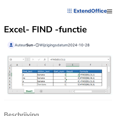
ExtendOffice
Excel-
FIND
-functie
Auteur
Sun
•
Wijzigingsdatum
2024-10-28
Beschrijving