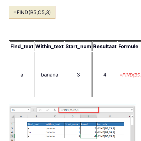
=FIND(B5,C5,3)
Find_text
Within_text
Start_num
Resultaat
Formule
a
banana
3
4
=FIND(B5,