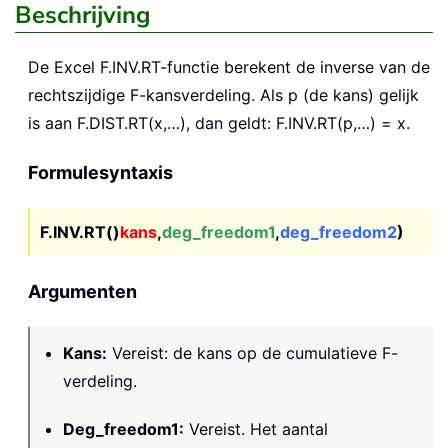
Beschrijving
De Excel
F.INV.RT
-functie berekent de inverse van de
rechtszijdige F-kansverdeling. Als p (de kans) gelijk
is aan F.DIST.RT(x,…), dan geldt: F.INV.RT(p,…) = x.
Formulesyntaxis
F.INV.RT()
kans
,
deg_freedom1
,
deg_freedom2
)
Argumenten
Kans
:
Vereist: de kans op de cumulatieve F-
verdeling.
Deg_freedom1
:
Vereist. Het aantal