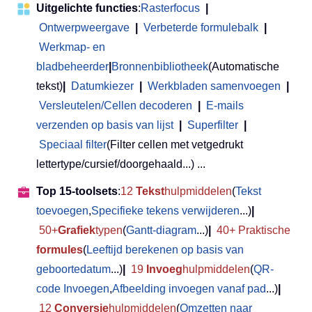
Uitgelichte functies
:
Rasterfocus
|
Ontwerpweergave
|
Verbeterde formulebalk
|
Werkmap- en
bladbeheerder
|
Bronnenbibliotheek
(Automatische
tekst)
|
Datumkiezer
|
Werkbladen samenvoegen
|
Versleutelen/Cellen decoderen
|
E-mails
verzenden op basis van lijst
|
Superfilter
|
Speciaal filter
(Filter cellen met vetgedrukt
lettertype/cursief/doorgehaald...) ...
Top 15-toolsets
:
12
Tekst
hulpmiddelen
(
Tekst
toevoegen
,
Specifieke tekens verwijderen
...)
|
50+
Grafiek
typen
(
Gantt-diagram
...)
|
40+ Praktische
formules
(
Leeftijd berekenen op basis van
geboortedatum
...)
|
19
Invoeg
hulpmiddelen
(
QR-
code Invoegen
,
Afbeelding invoegen vanaf pad
...)
|
12
Conversie
hulpmiddelen
(
Omzetten naar