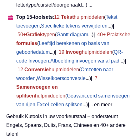
lettertype/cursief/doorgehaald...) ...
Top 15-toolsets
:
12
Tekst
hulpmiddelen
(
Tekst
toevoegen
,
Specifieke tekens verwijderen
...)
|
50+
Grafiek
typen
(
Gantt-diagram
...)
|
40+ Praktische
formules
(
Leeftijd berekenen op basis van
geboortedatum
...)
|
19
Invoeg
hulpmiddelen
(
QR-
code Invoegen
,
Afbeelding invoegen vanaf pad
...)
|
12
Conversie
hulpmiddelen
(
Omzetten naar
woorden
,
Wisselkoersconversie
...)
|
7
Samenvoegen en
splitsen
hulpmiddelen
(
Geavanceerd samenvoegen
van rijen
,
Excel-cellen splitsen
...)
|
... en meer
Gebruik Kutools in uw voorkeurstaal – ondersteunt
Engels, Spaans, Duits, Frans, Chinees en 40+ andere
talen!