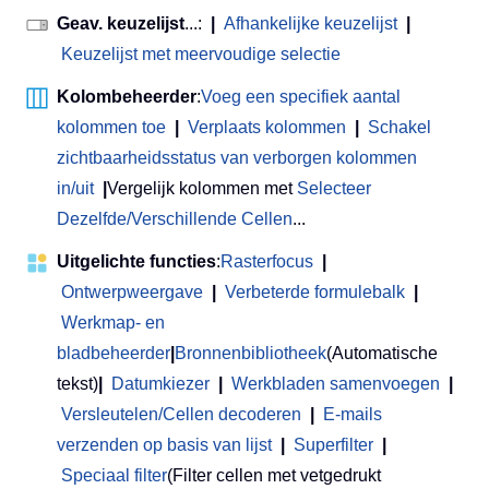
Geav. keuzelijst
...:
|
Afhankelijke keuzelijst
|
Keuzelijst met meervoudige selectie
Kolombeheerder
:
Voeg een specifiek aantal
kolommen toe
|
Verplaats kolommen
|
Schakel
zichtbaarheidsstatus van verborgen kolommen
in/uit
|
Vergelijk kolommen met
Selecteer
Dezelfde/Verschillende Cellen
...
Uitgelichte functies
:
Rasterfocus
|
Ontwerpweergave
|
Verbeterde formulebalk
|
Werkmap- en
bladbeheerder
|
Bronnenbibliotheek
(Automatische
tekst)
|
Datumkiezer
|
Werkbladen samenvoegen
|
Versleutelen/Cellen decoderen
|
E-mails
verzenden op basis van lijst
|
Superfilter
|
Speciaal filter
(Filter cellen met vetgedrukt