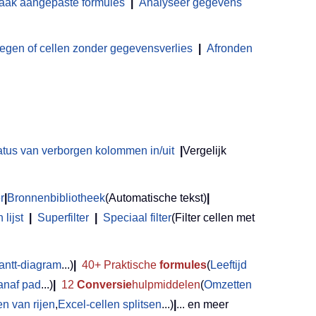
aak aangepaste formules
|
Analyseer gegevens
en of cellen zonder gegevensverlies
|
Afronden
atus van verborgen kolommen in/uit
|
Vergelijk
r
|
Bronnenbibliotheek
(Automatische tekst)
|
lijst
|
Superfilter
|
Speciaal filter
(Filter cellen met
antt-diagram
...)
|
40+ Praktische
formules
(
Leeftijd
anaf pad
...)
|
12
Conversie
hulpmiddelen
(
Omzetten
 van rijen
,
Excel-cellen splitsen
...)
|
... en meer