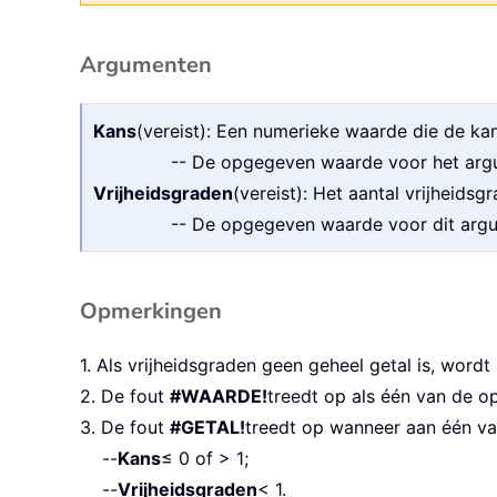
Argumenten
Kans
(vereist): Een numerieke waarde die de ka
-- De opgegeven waarde voor het argu
Vrijheidsgraden
(vereist): Het aantal vrijheidsg
-- De opgegeven waarde voor dit argu
Opmerkingen
1. Als vrijheidsgraden geen geheel getal is, wordt
2. De fout
#WAARDE!
treedt op als één van de o
3. De fout
#GETAL!
treedt op wanneer aan één va
--
Kans
≤ 0 of > 1;
--
Vrijheidsgraden
< 1.