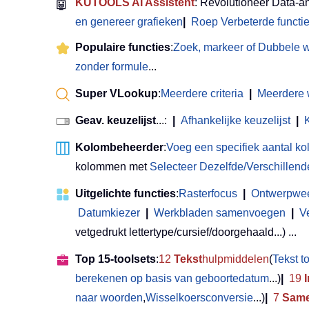
🤖
KUTOOLS AI Assistent
: Revolutioneer Data-a
en genereer grafieken
|
Roep Verbeterde functi
Populaire functies
:
Zoek, markeer of Dubbele 
zonder formule
...
Super VLookup
:
Meerdere criteria
|
Meerdere
Geav. keuzelijst
...:
|
Afhankelijke keuzelijst
|
Kolombeheerder
:
Voeg een specifiek aantal k
kolommen met
Selecteer Dezelfde/Verschillend
Uitgelichte functies
:
Rasterfocus
|
Ontwerpwe
Datumkiezer
|
Werkbladen samenvoegen
|
V
vetgedrukt lettertype/cursief/doorgehaald...) ...
Top 15-toolsets
:
12
Tekst
hulpmiddelen
(
Tekst 
berekenen op basis van geboortedatum
...)
|
19
naar woorden
,
Wisselkoersconversie
...)
|
7
Same