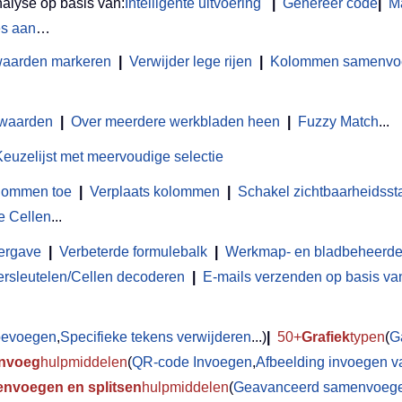
nalyse op basis van:
Intelligente uitvoering
|
Genereer code
|
M
es aan
…
waarden markeren
|
Verwijder lege rijen
|
Kolommen samenvoeg
 waarden
|
Over meerdere werkbladen heen
|
Fuzzy Match
...
Keuzelijst met meervoudige selectie
olommen toe
|
Verplaats kolommen
|
Schakel zichtbaarheidsst
e Cellen
...
ergave
|
Verbeterde formulebalk
|
Werkmap- en bladbeheerde
ersleutelen/Cellen decoderen
|
E-mails verzenden op basis van 
toevoegen
,
Specifieke tekens verwijderen
...)
|
50+
Grafiek
typen
(
G
Invoeg
hulpmiddelen
(
QR-code Invoegen
,
Afbeelding invoegen v
nvoegen en splitsen
hulpmiddelen
(
Geavanceerd samenvoegen