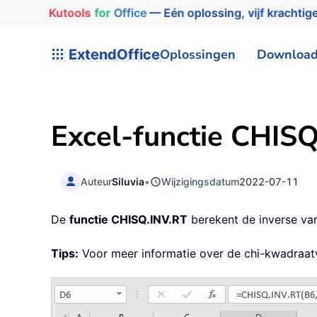
Kutools
for
Office
— Eén oplossing, vijf krachtige
ExtendOffice
Oplossingen
Downloa
Excel-functie CHIS
Auteur
Siluvia
•
Wijzigingsdatum
2022-07-11
De
functie CHISQ.INV.RT
berekent de inverse van
Tips:
Voor meer informatie over de chi-kwadraat