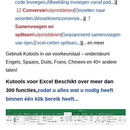
code Invoegen
,
Afbeelding invoegen vanaf pad
...)
|
12
Conversie
hulpmiddelen
(
Omzetten naar
woorden
,
Wisselkoersconversie
...)
|
7
Samenvoegen en
splitsen
hulpmiddelen
(
Geavanceerd samenvoegen
van rijen
,
Excel-cellen splitsen
...)
|
... en meer
Gebruik Kutools in uw voorkeurstaal – ondersteunt
Engels, Spaans, Duits, Frans, Chinees en 40+ andere
talen!
Kutools voor Excel Beschikt over meer dan
300 functies,
zodat u alles wat u nodig heeft
binnen één klik bereik heeft...