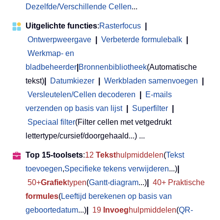
Dezelfde/Verschillende Cellen
...
Uitgelichte functies
:
Rasterfocus
|
Ontwerpweergave
|
Verbeterde formulebalk
|
Werkmap- en
bladbeheerder
|
Bronnenbibliotheek
(Automatische
tekst)
|
Datumkiezer
|
Werkbladen samenvoegen
|
Versleutelen/Cellen decoderen
|
E-mails
verzenden op basis van lijst
|
Superfilter
|
Speciaal filter
(Filter cellen met vetgedrukt
lettertype/cursief/doorgehaald...) ...
Top 15-toolsets
:
12
Tekst
hulpmiddelen
(
Tekst
toevoegen
,
Specifieke tekens verwijderen
...)
|
50+
Grafiek
typen
(
Gantt-diagram
...)
|
40+ Praktische
formules
(
Leeftijd berekenen op basis van
geboortedatum
...)
|
19
Invoeg
hulpmiddelen
(
QR-