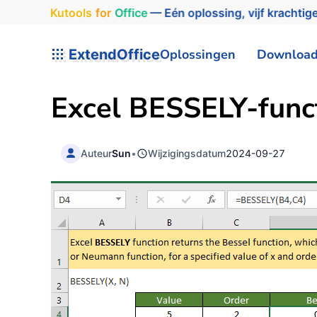
Kutools
for
Office
— Eén oplossing, vijf krachtige
ExtendOffice
Oplossingen
Downloa
Excel BESSELY-func
Auteur
Sun
•
Wijzigingsdatum
2024-09-27