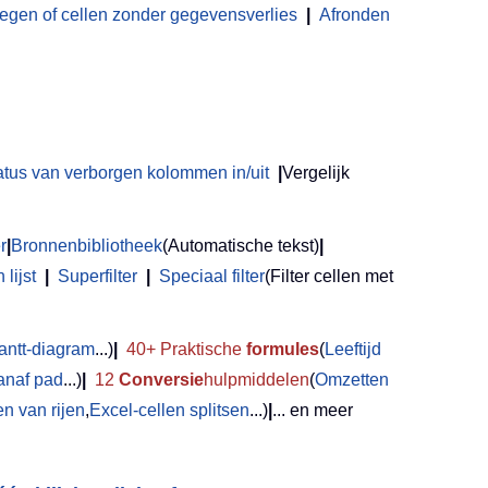
en of cellen zonder gegevensverlies
|
Afronden
atus van verborgen kolommen in/uit
|
Vergelijk
r
|
Bronnenbibliotheek
(Automatische tekst)
|
lijst
|
Superfilter
|
Speciaal filter
(Filter cellen met
antt-diagram
...)
|
40+ Praktische
formules
(
Leeftijd
anaf pad
...)
|
12
Conversie
hulpmiddelen
(
Omzetten
 van rijen
,
Excel-cellen splitsen
...)
|
... en meer