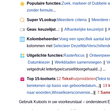
Populaire functies
:
Zoek, markeer of Dubbele 
zonder formule
...
Super VLookup
:
Meerdere criteria
|
Meerdere
Geav. keuzelijst
...:
|
Afhankelijke keuzelijst
|
Kolombeheerder
:
Voeg een specifiek aantal k
kolommen met
Selecteer Dezelfde/Verschillend
Uitgelichte functies
:
Rasterfocus
|
Ontwerpwe
Datumkiezer
|
Werkbladen samenvoegen
|
V
vetgedrukt lettertype/cursief/doorgehaald...) ...
Top 15-toolsets
:
12
Tekst
hulpmiddelen
(
Tekst 
berekenen op basis van geboortedatum
...)
|
19
naar woorden
,
Wisselkoersconversie
...)
|
7
Same
Gebruik Kutools in uw voorkeurstaal – ondersteunt 