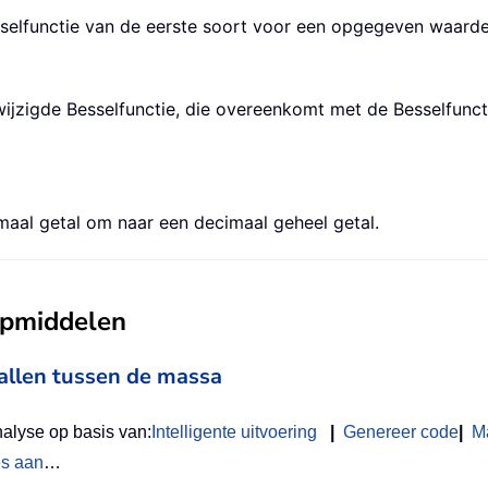
selfunctie van de eerste soort voor een opgegeven waarde
ijzigde Besselfunctie, die overeenkomt met de Besselfunct
aal getal om naar een decimaal geheel getal.
ulpmiddelen
vallen tussen de massa
nalyse op basis van:
Intelligente uitvoering
|
Genereer code
|
M
es aan
…