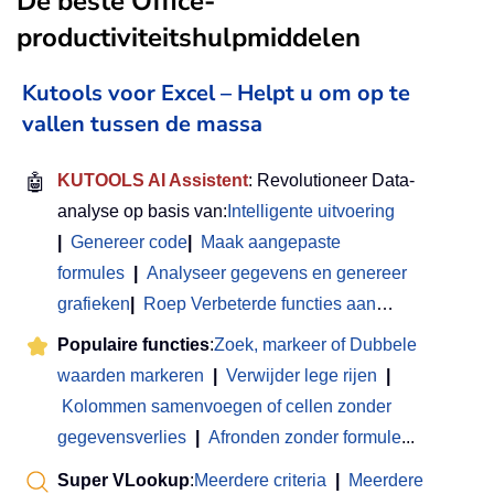
De beste Office-
productiviteitshulpmiddelen
Kutools voor Excel – Helpt u om op te
vallen tussen de massa
🤖
KUTOOLS AI Assistent
: Revolutioneer Data-
analyse op basis van:
Intelligente uitvoering
|
Genereer code
|
Maak aangepaste
formules
|
Analyseer gegevens en genereer
grafieken
|
Roep Verbeterde functies aan
…
Populaire functies
:
Zoek, markeer of Dubbele
waarden markeren
|
Verwijder lege rijen
|
Kolommen samenvoegen of cellen zonder
gegevensverlies
|
Afronden zonder formule
...
Super VLookup
:
Meerdere criteria
|
Meerdere