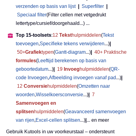
verzenden op basis van lijst
|
Superfilter
|
Speciaal filter
(Filter cellen met vetgedrukt
lettertype/cursief/doorgehaald...) ...
Top 15-toolsets
:
12
Tekst
hulpmiddelen
(
Tekst
toevoegen
,
Specifieke tekens verwijderen
...)
|
50+
Grafiek
typen
(
Gantt-diagram
...)
|
40+ Praktische
formules
(
Leeftijd berekenen op basis van
geboortedatum
...)
|
19
Invoeg
hulpmiddelen
(
QR-
code Invoegen
,
Afbeelding invoegen vanaf pad
...)
|
12
Conversie
hulpmiddelen
(
Omzetten naar
woorden
,
Wisselkoersconversie
...)
|
7
Samenvoegen en
splitsen
hulpmiddelen
(
Geavanceerd samenvoegen
van rijen
,
Excel-cellen splitsen
...)
|
... en meer
Gebruik Kutools in uw voorkeurstaal – ondersteunt