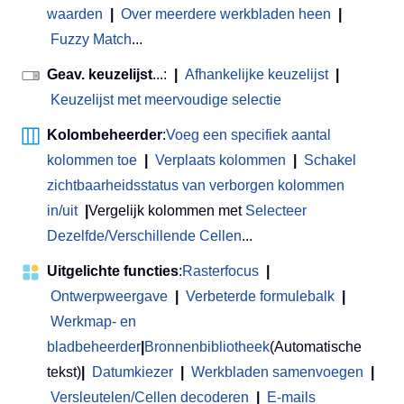
waarden
|
Over meerdere werkbladen heen
|
Fuzzy Match
...
Geav. keuzelijst
...:
|
Afhankelijke keuzelijst
|
Keuzelijst met meervoudige selectie
Kolombeheerder
:
Voeg een specifiek aantal
kolommen toe
|
Verplaats kolommen
|
Schakel
zichtbaarheidsstatus van verborgen kolommen
in/uit
|
Vergelijk kolommen met
Selecteer
Dezelfde/Verschillende Cellen
...
Uitgelichte functies
:
Rasterfocus
|
Ontwerpweergave
|
Verbeterde formulebalk
|
Werkmap- en
bladbeheerder
|
Bronnenbibliotheek
(Automatische
tekst)
|
Datumkiezer
|
Werkbladen samenvoegen
|
Versleutelen/Cellen decoderen
|
E-mails