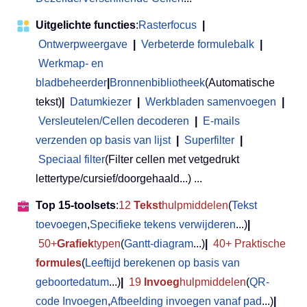
Uitgelichte functies
:
Rasterfocus
|
Ontwerpweergave
|
Verbeterde formulebalk
|
Werkmap- en
bladbeheerder
|
Bronnenbibliotheek
(Automatische
tekst)
|
Datumkiezer
|
Werkbladen samenvoegen
|
Versleutelen/Cellen decoderen
|
E-mails
verzenden op basis van lijst
|
Superfilter
|
Speciaal filter
(Filter cellen met vetgedrukt
lettertype/cursief/doorgehaald...) ...
Top 15-toolsets
:
12
Tekst
hulpmiddelen
(
Tekst
toevoegen
,
Specifieke tekens verwijderen
...)
|
50+
Grafiek
typen
(
Gantt-diagram
...)
|
40+ Praktische
formules
(
Leeftijd berekenen op basis van
geboortedatum
...)
|
19
Invoeg
hulpmiddelen
(
QR-
code Invoegen
,
Afbeelding invoegen vanaf pad
...)
|