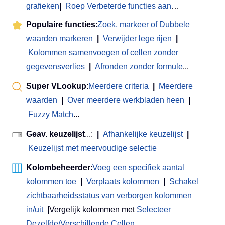
grafieken
|
Roep Verbeterde functies aan
…
Populaire functies
:
Zoek, markeer of Dubbele
waarden markeren
|
Verwijder lege rijen
|
Kolommen samenvoegen of cellen zonder
gegevensverlies
|
Afronden zonder formule
...
Super VLookup
:
Meerdere criteria
|
Meerdere
waarden
|
Over meerdere werkbladen heen
|
Fuzzy Match
...
Geav. keuzelijst
...:
|
Afhankelijke keuzelijst
|
Keuzelijst met meervoudige selectie
Kolombeheerder
:
Voeg een specifiek aantal
kolommen toe
|
Verplaats kolommen
|
Schakel
zichtbaarheidsstatus van verborgen kolommen
in/uit
|
Vergelijk kolommen met
Selecteer
Dezelfde/Verschillende Cellen
...