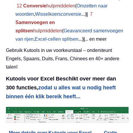
12
Conversie
hulpmiddelen
(
Omzetten naar
woorden
,
Wisselkoersconversie
...)
|
7
Samenvoegen en
splitsen
hulpmiddelen
(
Geavanceerd samenvoegen
van rijen
,
Excel-cellen splitsen
...)
|
... en meer
Gebruik Kutools in uw voorkeurstaal – ondersteunt
Engels, Spaans, Duits, Frans, Chinees en 40+ andere
talen!
Kutools voor Excel Beschikt over meer dan
300 functies,
zodat u alles wat u nodig heeft
binnen één klik bereik heeft...
Meer details over Kutools voor Excel...
Gratis