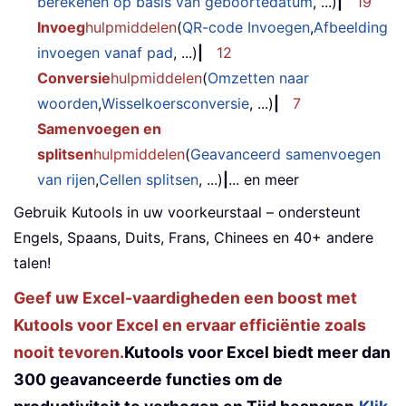
berekenen op basis van geboortedatum
, ...)
|
19
Invoeg
hulpmiddelen
(
QR-code Invoegen
,
Afbeelding
invoegen vanaf pad
, ...)
|
12
Conversie
hulpmiddelen
(
Omzetten naar
woorden
,
Wisselkoersconversie
, ...)
|
7
Samenvoegen en
splitsen
hulpmiddelen
(
Geavanceerd samenvoegen
van rijen
,
Cellen splitsen
, ...)
|
... en meer
Gebruik Kutools in uw voorkeurstaal – ondersteunt
Engels, Spaans, Duits, Frans, Chinees en 40+ andere
talen!
Geef uw Excel-vaardigheden een boost met
Kutools voor Excel en ervaar efficiëntie zoals
nooit tevoren.
Kutools voor Excel biedt meer dan
300 geavanceerde functies om de