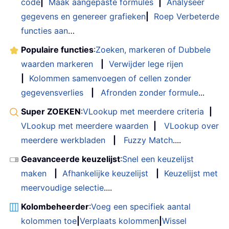
code
|
Maak aangepaste formules
|
Analyseer
gegevens en genereer grafieken
|
Roep Verbeterde
functies aan
…
Populaire functies
:
Zoeken, markeren of Dubbele
waarden markeren
|
Verwijder lege rijen
|
Kolommen samenvoegen of cellen zonder
gegevensverlies
|
Afronden zonder formule
...
Super ZOEKEN
:
VLookup met meerdere criteria
|
VLookup met meerdere waarden
|
VLookup over
meerdere werkbladen
|
Fuzzy Match
....
Geavanceerde keuzelijst
:
Snel een keuzelijst
maken
|
Afhankelijke keuzelijst
|
Keuzelijst met
meervoudige selectie
....
Kolombeheerder
:
Voeg een specifiek aantal
kolommen toe
|
Verplaats kolommen
|
Wissel