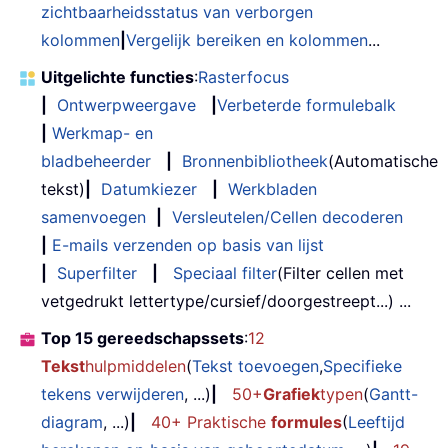
zichtbaarheidsstatus van verborgen
kolommen
|
Vergelijk bereiken en kolommen
...
Uitgelichte functies
:
Rasterfocus
|
Ontwerpweergave
|
Verbeterde formulebalk
|
Werkmap- en
bladbeheerder
|
Bronnenbibliotheek
(Automatische
tekst)
|
Datumkiezer
|
Werkbladen
samenvoegen
|
Versleutelen/Cellen decoderen
|
E-mails verzenden op basis van lijst
|
Superfilter
|
Speciaal filter
(Filter cellen met
vetgedrukt lettertype/cursief/doorgestreept...) ...
Top 15 gereedschapssets
:
12
Tekst
hulpmiddelen
(
Tekst toevoegen
,
Specifieke
tekens verwijderen
, ...)
|
50+
Grafiek
typen
(
Gantt-
diagram
, ...)
|
40+ Praktische
formules
(
Leeftijd