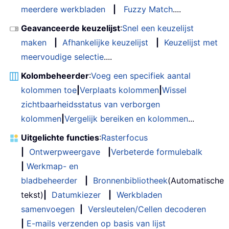
meerdere werkbladen
|
Fuzzy Match
....
Geavanceerde keuzelijst
:
Snel een keuzelijst
maken
|
Afhankelijke keuzelijst
|
Keuzelijst met
meervoudige selectie
....
Kolombeheerder
:
Voeg een specifiek aantal
kolommen toe
|
Verplaats kolommen
|
Wissel
zichtbaarheidsstatus van verborgen
kolommen
|
Vergelijk bereiken en kolommen
...
Uitgelichte functies
:
Rasterfocus
|
Ontwerpweergave
|
Verbeterde formulebalk
|
Werkmap- en
bladbeheerder
|
Bronnenbibliotheek
(Automatische
tekst)
|
Datumkiezer
|
Werkbladen
samenvoegen
|
Versleutelen/Cellen decoderen
|
E-mails verzenden op basis van lijst