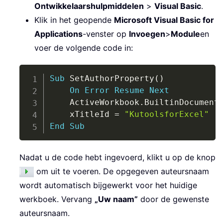
Ontwikkelaarshulpmiddelen
>
Visual Basic
.
Klik in het geopende
Microsoft Visual Basic for
Applications
-venster op
Invoegen
>
Module
en
voer de volgende code in:
Copy
Sub
 SetAuthorProperty
(
)
On
Error
Resume
Next
    ActiveWorkbook
.
BuiltinDocument
    xTitleId 
=
"KutoolsforExcel"
End
Sub
Nadat u de code hebt ingevoerd, klikt u op de knop
om uit te voeren. De opgegeven auteursnaam
wordt automatisch bijgewerkt voor het huidige
werkboek. Vervang
„Uw naam”
door de gewenste
auteursnaam.