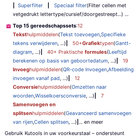
|
Superfilter
|
Speciaal filter
(Filter cellen met
vetgedrukt lettertype/cursief/doorgestreept...) ...
Top 15 gereedschapssets
:
12
Tekst
hulpmiddelen
(
Tekst toevoegen
,
Specifieke
tekens verwijderen
, ...)
|
50+
Grafiek
typen
(
Gantt-
diagram
, ...)
|
40+ Praktische
formules
(
Leeftijd
berekenen op basis van geboortedatum
, ...)
|
19
Invoeg
hulpmiddelen
(
QR-code Invoegen
,
Afbeelding
invoegen vanaf pad
, ...)
|
12
Conversie
hulpmiddelen
(
Omzetten naar
woorden
,
Wisselkoersconversie
, ...)
|
7
Samenvoegen en
splitsen
hulpmiddelen
(
Geavanceerd samenvoegen
van rijen
,
Cellen splitsen
, ...)
|
... en meer
Gebruik Kutools in uw voorkeurstaal – ondersteunt