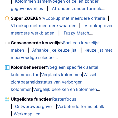
|
Kolommen samenvoegen of cellen zonder
gegevensverlies
|
Afronden zonder formule
...
Super ZOEKEN
:
VLookup met meerdere criteria
|
VLookup met meerdere waarden
|
VLookup over
meerdere werkbladen
|
Fuzzy Match
....
Geavanceerde keuzelijst
:
Snel een keuzelijst
maken
|
Afhankelijke keuzelijst
|
Keuzelijst met
meervoudige selectie
....
Kolombeheerder
:
Voeg een specifiek aantal
kolommen toe
|
Verplaats kolommen
|
Wissel
zichtbaarheidsstatus van verborgen
kolommen
|
Vergelijk bereiken en kolommen
...
Uitgelichte functies
:
Rasterfocus
|
Ontwerpweergave
|
Verbeterde formulebalk
|
Werkmap- en