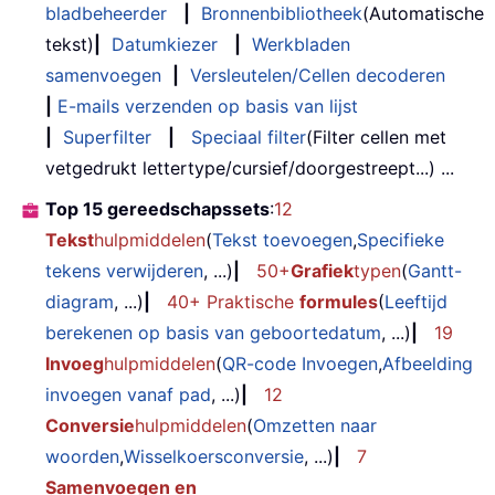
bladbeheerder
|
Bronnenbibliotheek
(Automatische
tekst)
|
Datumkiezer
|
Werkbladen
samenvoegen
|
Versleutelen/Cellen decoderen
|
E-mails verzenden op basis van lijst
|
Superfilter
|
Speciaal filter
(Filter cellen met
vetgedrukt lettertype/cursief/doorgestreept...) ...
Top 15 gereedschapssets
:
12
Tekst
hulpmiddelen
(
Tekst toevoegen
,
Specifieke
tekens verwijderen
, ...)
|
50+
Grafiek
typen
(
Gantt-
diagram
, ...)
|
40+ Praktische
formules
(
Leeftijd
berekenen op basis van geboortedatum
, ...)
|
19
Invoeg
hulpmiddelen
(
QR-code Invoegen
,
Afbeelding
invoegen vanaf pad
, ...)
|
12
Conversie
hulpmiddelen
(
Omzetten naar
woorden
,
Wisselkoersconversie
, ...)
|
7
Samenvoegen en