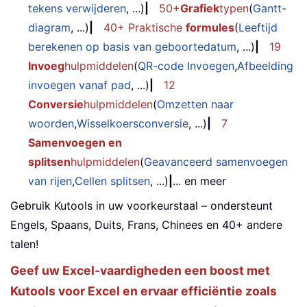
tekens verwijderen
, ...)
|
50+
Grafiek
typen
(
Gantt-
diagram
, ...)
|
40+ Praktische
formules
(
Leeftijd
berekenen op basis van geboortedatum
, ...)
|
19
Invoeg
hulpmiddelen
(
QR-code Invoegen
,
Afbeelding
invoegen vanaf pad
, ...)
|
12
Conversie
hulpmiddelen
(
Omzetten naar
woorden
,
Wisselkoersconversie
, ...)
|
7
Samenvoegen en
splitsen
hulpmiddelen
(
Geavanceerd samenvoegen
van rijen
,
Cellen splitsen
, ...)
|
... en meer
Gebruik Kutools in uw voorkeurstaal – ondersteunt
Engels, Spaans, Duits, Frans, Chinees en 40+ andere
talen!
Geef uw Excel-vaardigheden een boost met
Kutools voor Excel en ervaar efficiëntie zoals