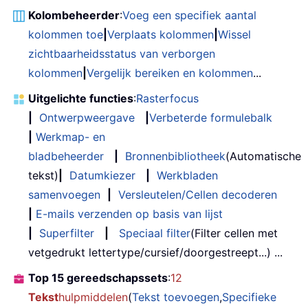
Kolombeheerder
:
Voeg een specifiek aantal
kolommen toe
|
Verplaats kolommen
|
Wissel
zichtbaarheidsstatus van verborgen
kolommen
|
Vergelijk bereiken en kolommen
...
Uitgelichte functies
:
Rasterfocus
|
Ontwerpweergave
|
Verbeterde formulebalk
|
Werkmap- en
bladbeheerder
|
Bronnenbibliotheek
(Automatische
tekst)
|
Datumkiezer
|
Werkbladen
samenvoegen
|
Versleutelen/Cellen decoderen
|
E-mails verzenden op basis van lijst
|
Superfilter
|
Speciaal filter
(Filter cellen met
vetgedrukt lettertype/cursief/doorgestreept...) ...
Top 15 gereedschapssets
:
12
Tekst
hulpmiddelen
(
Tekst toevoegen
,
Specifieke