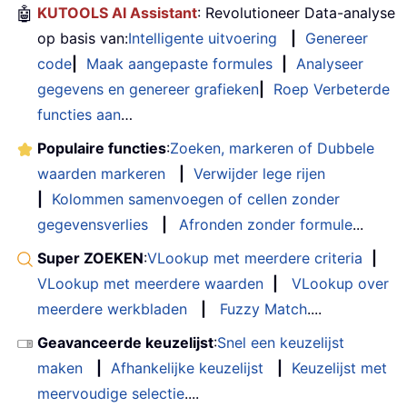
🤖
KUTOOLS AI Assistant
: Revolutioneer Data-analyse
op basis van:
Intelligente uitvoering
|
Genereer
code
|
Maak aangepaste formules
|
Analyseer
gegevens en genereer grafieken
|
Roep Verbeterde
functies aan
…
Populaire functies
:
Zoeken, markeren of Dubbele
waarden markeren
|
Verwijder lege rijen
|
Kolommen samenvoegen of cellen zonder
gegevensverlies
|
Afronden zonder formule
...
Super ZOEKEN
:
VLookup met meerdere criteria
|
VLookup met meerdere waarden
|
VLookup over
meerdere werkbladen
|
Fuzzy Match
....
Geavanceerde keuzelijst
:
Snel een keuzelijst
maken
|
Afhankelijke keuzelijst
|
Keuzelijst met
meervoudige selectie
....