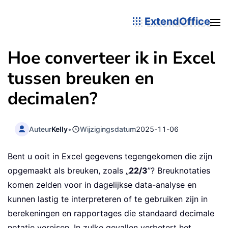
ExtendOffice
Hoe converteer ik in Excel
tussen breuken en
decimalen?
Auteur
Kelly
•
Wijzigingsdatum
2025-11-06
Bent u ooit in Excel gegevens tegengekomen die zijn
opgemaakt als breuken, zoals „
22/3
”? Breuknotaties
komen zelden voor in dagelijkse data-analyse en
kunnen lastig te interpreteren of te gebruiken zijn in
berekeningen en rapportages die standaard decimale
notatie vereisen. In zulke gevallen verbetert het