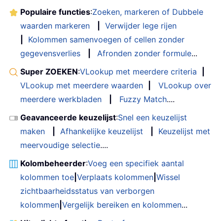
Populaire functies
:
Zoeken, markeren of Dubbele
waarden markeren
|
Verwijder lege rijen
|
Kolommen samenvoegen of cellen zonder
gegevensverlies
|
Afronden zonder formule
...
Super ZOEKEN
:
VLookup met meerdere criteria
|
VLookup met meerdere waarden
|
VLookup over
meerdere werkbladen
|
Fuzzy Match
....
Geavanceerde keuzelijst
:
Snel een keuzelijst
maken
|
Afhankelijke keuzelijst
|
Keuzelijst met
meervoudige selectie
....
Kolombeheerder
:
Voeg een specifiek aantal
kolommen toe
|
Verplaats kolommen
|
Wissel
zichtbaarheidsstatus van verborgen
kolommen
|
Vergelijk bereiken en kolommen
...