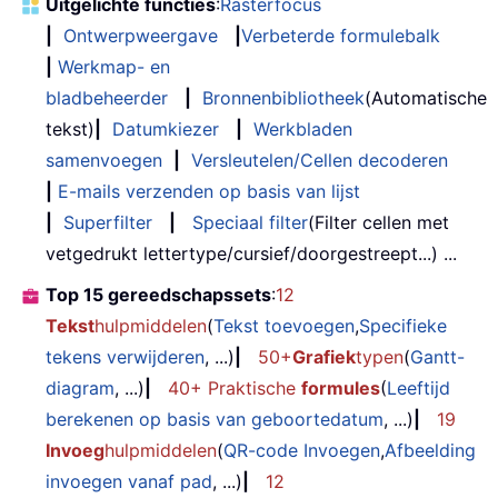
Uitgelichte functies
:
Rasterfocus
|
Ontwerpweergave
|
Verbeterde formulebalk
|
Werkmap- en
bladbeheerder
|
Bronnenbibliotheek
(Automatische
tekst)
|
Datumkiezer
|
Werkbladen
samenvoegen
|
Versleutelen/Cellen decoderen
|
E-mails verzenden op basis van lijst
|
Superfilter
|
Speciaal filter
(Filter cellen met
vetgedrukt lettertype/cursief/doorgestreept...) ...
Top 15 gereedschapssets
:
12
Tekst
hulpmiddelen
(
Tekst toevoegen
,
Specifieke
tekens verwijderen
, ...)
|
50+
Grafiek
typen
(
Gantt-
diagram
, ...)
|
40+ Praktische
formules
(
Leeftijd
berekenen op basis van geboortedatum
, ...)
|
19
Invoeg
hulpmiddelen
(
QR-code Invoegen
,
Afbeelding
invoegen vanaf pad
, ...)
|
12