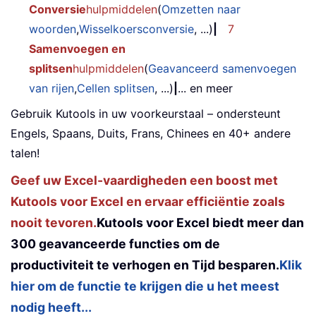
Conversie
hulpmiddelen
(
Omzetten naar
woorden
,
Wisselkoersconversie
, ...)
|
7
Samenvoegen en
splitsen
hulpmiddelen
(
Geavanceerd samenvoegen
van rijen
,
Cellen splitsen
, ...)
|
... en meer
Gebruik Kutools in uw voorkeurstaal – ondersteunt
Engels, Spaans, Duits, Frans, Chinees en 40+ andere
talen!
Geef uw Excel-vaardigheden een boost met
Kutools voor Excel en ervaar efficiëntie zoals
nooit tevoren.
Kutools voor Excel biedt meer dan
300 geavanceerde functies om de
productiviteit te verhogen en Tijd besparen.
Klik
hier om de functie te krijgen die u het meest
nodig heeft...