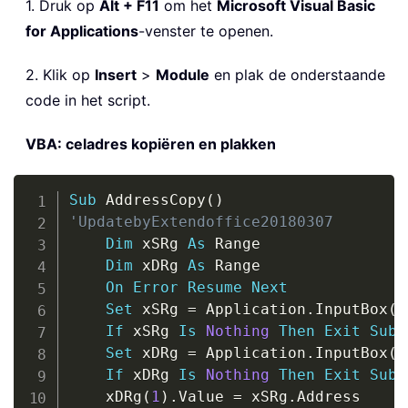
1. Druk op
Alt + F11
om het
Microsoft Visual Basic
for Applications
-venster te openen.
2. Klik op
Insert
>
Module
en plak de onderstaande
code in het script.
VBA: celadres kopiëren en plakken
Copy
Sub
 AddressCopy
(
)
'UpdatebyExtendoffice20180307
Dim
 xSRg 
As
 Range

Dim
 xDRg 
As
 Range

On
Error
Resume
Next
Set
 xSRg 
=
 Application
.
InputBox
(
"
If
 xSRg 
Is
Nothing
Then
Exit
Sub
Set
 xDRg 
=
 Application
.
InputBox
(
"
If
 xDRg 
Is
Nothing
Then
Exit
Sub
    xDRg
(
1
)
.
Value 
=
 xSRg
.