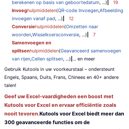
berekenen op basis van geboortedatum
, ...)
|
19
Invoeg
hulpmiddelen
(
QR-code Invoegen
,
Afbeelding
invoegen vanaf pad
, ...)
|
12
Conversie
hulpmiddelen
(
Omzetten naar
woorden
,
Wisselkoersconversie
, ...)
|
7
Samenvoegen en
splitsen
hulpmiddelen
(
Geavanceerd samenvoegen
van rijen
,
Cellen splitsen
, ...)
|
... en meer
Gebruik Kutools in uw voorkeurstaal – ondersteunt
Engels, Spaans, Duits, Frans, Chinees en 40+ andere
talen!
Geef uw Excel-vaardigheden een boost met
Kutools voor Excel en ervaar efficiëntie zoals
nooit tevoren.
Kutools voor Excel biedt meer dan
300 geavanceerde functies om de