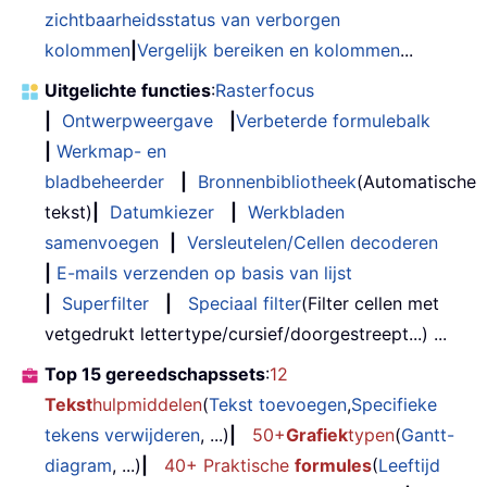
zichtbaarheidsstatus van verborgen
kolommen
|
Vergelijk bereiken en kolommen
...
Uitgelichte functies
:
Rasterfocus
|
Ontwerpweergave
|
Verbeterde formulebalk
|
Werkmap- en
bladbeheerder
|
Bronnenbibliotheek
(Automatische
tekst)
|
Datumkiezer
|
Werkbladen
samenvoegen
|
Versleutelen/Cellen decoderen
|
E-mails verzenden op basis van lijst
|
Superfilter
|
Speciaal filter
(Filter cellen met
vetgedrukt lettertype/cursief/doorgestreept...) ...
Top 15 gereedschapssets
:
12
Tekst
hulpmiddelen
(
Tekst toevoegen
,
Specifieke
tekens verwijderen
, ...)
|
50+
Grafiek
typen
(
Gantt-
diagram
, ...)
|
40+ Praktische
formules
(
Leeftijd