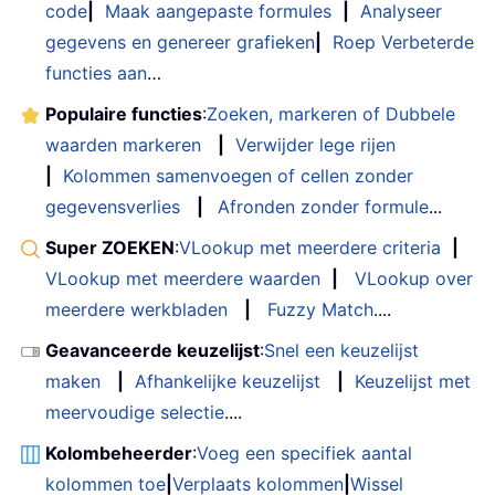
code
|
Maak aangepaste formules
|
Analyseer
gegevens en genereer grafieken
|
Roep Verbeterde
functies aan
…
Populaire functies
:
Zoeken, markeren of Dubbele
waarden markeren
|
Verwijder lege rijen
|
Kolommen samenvoegen of cellen zonder
gegevensverlies
|
Afronden zonder formule
...
Super ZOEKEN
:
VLookup met meerdere criteria
|
VLookup met meerdere waarden
|
VLookup over
meerdere werkbladen
|
Fuzzy Match
....
Geavanceerde keuzelijst
:
Snel een keuzelijst
maken
|
Afhankelijke keuzelijst
|
Keuzelijst met
meervoudige selectie
....
Kolombeheerder
:
Voeg een specifiek aantal
kolommen toe
|
Verplaats kolommen
|
Wissel