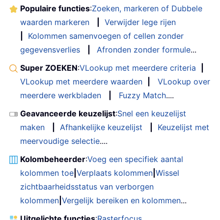
Populaire functies
:
Zoeken, markeren of Dubbele
waarden markeren
|
Verwijder lege rijen
|
Kolommen samenvoegen of cellen zonder
gegevensverlies
|
Afronden zonder formule
...
Super ZOEKEN
:
VLookup met meerdere criteria
|
VLookup met meerdere waarden
|
VLookup over
meerdere werkbladen
|
Fuzzy Match
....
Geavanceerde keuzelijst
:
Snel een keuzelijst
maken
|
Afhankelijke keuzelijst
|
Keuzelijst met
meervoudige selectie
....
Kolombeheerder
:
Voeg een specifiek aantal
kolommen toe
|
Verplaats kolommen
|
Wissel
zichtbaarheidsstatus van verborgen
kolommen
|
Vergelijk bereiken en kolommen
...
Uitgelichte functies
:
Rasterfocus