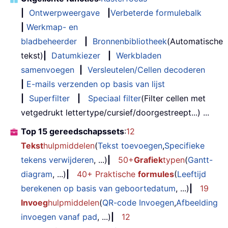
|
Ontwerpweergave
|
Verbeterde formulebalk
|
Werkmap- en
bladbeheerder
|
Bronnenbibliotheek
(Automatische
tekst)
|
Datumkiezer
|
Werkbladen
samenvoegen
|
Versleutelen/Cellen decoderen
|
E-mails verzenden op basis van lijst
|
Superfilter
|
Speciaal filter
(Filter cellen met
vetgedrukt lettertype/cursief/doorgestreept...) ...
Top 15 gereedschapssets
:
12
Tekst
hulpmiddelen
(
Tekst toevoegen
,
Specifieke
tekens verwijderen
, ...)
|
50+
Grafiek
typen
(
Gantt-
diagram
, ...)
|
40+ Praktische
formules
(
Leeftijd
berekenen op basis van geboortedatum
, ...)
|
19
Invoeg
hulpmiddelen
(
QR-code Invoegen
,
Afbeelding
invoegen vanaf pad
, ...)
|
12