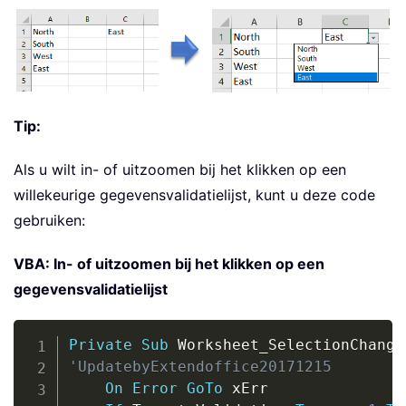
Tip:
Als u wilt in- of uitzoomen bij het klikken op een
willekeurige gegevensvalidatielijst, kunt u deze code
gebruiken:
VBA: In- of uitzoomen bij het klikken op een
gegevensvalidatielijst
Copy
Private
Sub
 Worksheet_SelectionChange
'UpdatebyExtendoffice20171215
On
Error
GoTo
 xErr
