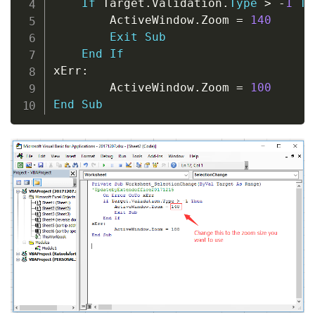
If
 Target
.
Validation
.
Type
>
-
1
Th
        ActiveWindow
.
Zoom 
=
140
Exit
Sub
End
If
xErr
:
        ActiveWindow
.
Zoom 
=
100
End
Sub