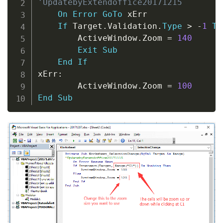
'UpdatebyExtendoffice20171215
On
Error
GoTo
 xErr

If
 Target
.
Validation
.
Type
>
-
1
Th
        ActiveWindow
.
Zoom 
=
140
Exit
Sub
End
If
xErr
:
        ActiveWindow
.
Zoom 
=
100
End
Sub