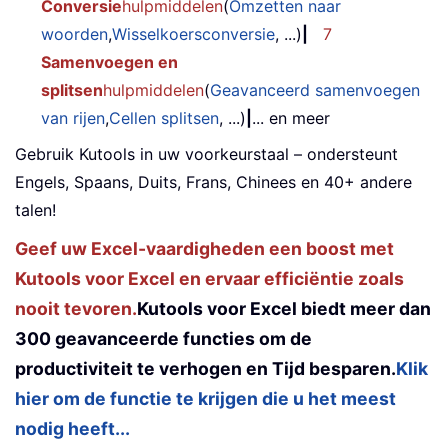
Conversie
hulpmiddelen
(
Omzetten naar
woorden
,
Wisselkoersconversie
, ...)
|
7
Samenvoegen en
splitsen
hulpmiddelen
(
Geavanceerd samenvoegen
van rijen
,
Cellen splitsen
, ...)
|
... en meer
Gebruik Kutools in uw voorkeurstaal – ondersteunt
Engels, Spaans, Duits, Frans, Chinees en 40+ andere
talen!
Geef uw Excel-vaardigheden een boost met
Kutools voor Excel en ervaar efficiëntie zoals
nooit tevoren.
Kutools voor Excel biedt meer dan
300 geavanceerde functies om de
productiviteit te verhogen en Tijd besparen.
Klik
hier om de functie te krijgen die u het meest
nodig heeft...