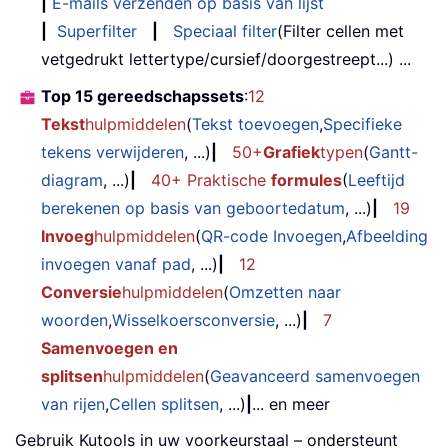
|
E-mails verzenden op basis van lijst
|
Superfilter
|
Speciaal filter
(Filter cellen met
vetgedrukt lettertype/cursief/doorgestreept...) ...
Top 15 gereedschapssets
:
12
Tekst
hulpmiddelen
(
Tekst toevoegen
,
Specifieke
tekens verwijderen
, ...)
|
50+
Grafiek
typen
(
Gantt-
diagram
, ...)
|
40+ Praktische
formules
(
Leeftijd
berekenen op basis van geboortedatum
, ...)
|
19
Invoeg
hulpmiddelen
(
QR-code Invoegen
,
Afbeelding
invoegen vanaf pad
, ...)
|
12
Conversie
hulpmiddelen
(
Omzetten naar
woorden
,
Wisselkoersconversie
, ...)
|
7
Samenvoegen en
splitsen
hulpmiddelen
(
Geavanceerd samenvoegen
van rijen
,
Cellen splitsen
, ...)
|
... en meer
Gebruik Kutools in uw voorkeurstaal – ondersteunt