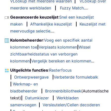
VLookup met meerdere waarden
|
VLookup over
meerdere werkbladen
|
Fuzzy Match
....
Geavanceerde keuzelijst
:
Snel een keuzelijst
maken
|
Afhankelijke keuzelijst
|
Keuzelijst met
meervoudige selectie
....
Kolombeheerder
:
Voeg een specifiek aantal
kolommen toe
|
Verplaats kolommen
|
Wissel
zichtbaarheidsstatus van verborgen
kolommen
|
Vergelijk bereiken en kolommen
...
Uitgelichte functies
:
Rasterfocus
|
Ontwerpweergave
|
Verbeterde formulebalk
|
Werkmap- en
bladbeheerder
|
Bronnenbibliotheek
(Automatische
tekst)
|
Datumkiezer
|
Werkbladen
samenvoegen
|
Versleutelen/Cellen decoderen