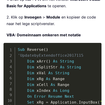
Basic for Applications
te openen.
2. Klik op
Invoegen
>
Module
en kopieer de code
naar het lege scriptvenster.
VBA: Domeinnaam omkeren met notatie
Copy
Sub
 Reverse
(
)
'UpdatebyExtendoffice2017115
Dim
 xArr
(
)
As
String
Dim
 xSplitStr 
As
String
Dim
 xVal 
As
String
Dim
 xRg 
As
 Range

Dim
 xCell 
As
 Range

Dim
 xIndex 
As
Long
On
Error
Resume
Next
Set
 xRg 
=
 Application
.
InputBox
(
"S