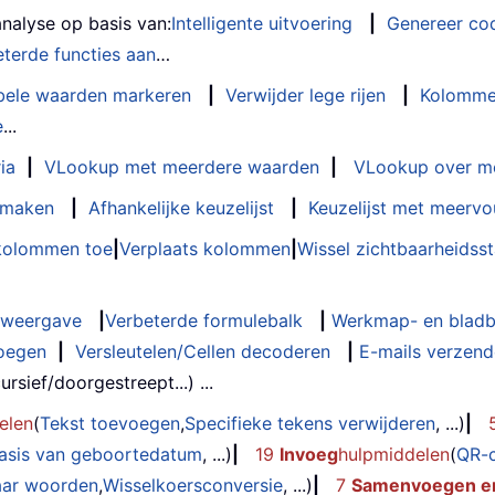
analyse op basis van:
Intelligente uitvoering
|
Genereer co
terde functies aan
…
bele waarden markeren
|
Verwijder lege rijen
|
Kolomme
e
...
ia
|
VLookup met meerdere waarden
|
VLookup over m
t maken
|
Afhankelijke keuzelijst
|
Keuzelijst met meervo
 kolommen toe
|
Verplaats kolommen
|
Wissel zichtbaarheids
weergave
|
Verbeterde formulebalk
|
Werkmap- en bladb
oegen
|
Versleutelen/Cellen decoderen
|
E-mails verzende
rsief/doorgestreept...) ...
elen
(
Tekst toevoegen
,
Specifieke tekens verwijderen
, ...)
|
basis van geboortedatum
, ...)
|
19
Invoeg
hulpmiddelen
(
QR-
aar woorden
,
Wisselkoersconversie
, ...)
|
7
Samenvoegen en