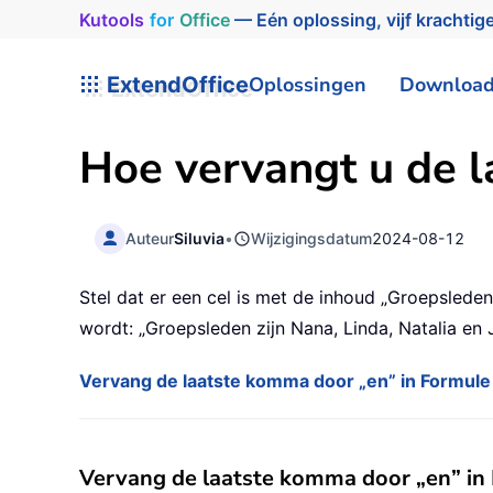
Kutools
for
Office
— Eén oplossing, vijf krachtige
ExtendOffice
Oplossingen
Downloa
Hoe vervangt u de la
Auteur
Siluvia
•
Wijzigingsdatum
2024-08-12
Stel dat er een cel is met de inhoud „Groepslede
wordt: „Groepsleden zijn Nana, Linda, Natalia en
Vervang de laatste komma door „en” in Formule
Vervang de laatste komma door „en” in