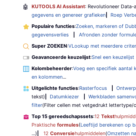
🤖
KUTOOLS AI Assistant
: Revolutioneer Data-
gegevens en genereer grafieken
|
Roep Verbe
Populaire functies
:
Zoeken, markeren of Dub
gegevensverlies
|
Afronden zonder formul
Super ZOEKEN
:
VLookup met meerdere criter
Geavanceerde keuzelijst
:
Snel een keuzelijs
Kolombeheerder
:
Voeg een specifiek aantal
en kolommen
...
Uitgelichte functies
:
Rasterfocus
|
Ontwerp
tekst)
|
Datumkiezer
|
Werkbladen samenv
filter
(Filter cellen met vetgedrukt lettertype/cu
Top 15 gereedschapssets
:
12
Tekst
hulpmidd
Praktische
formules
(
Leeftijd berekenen op 
...)
|
12
Conversie
hulpmiddelen
(
Omzetten n