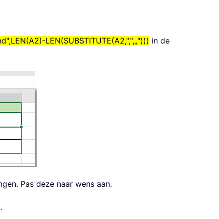
nd",LEN(A2)-LEN(SUBSTITUTE(A2,",",„")))
in de
ngen. Pas deze naar wens aan.
.