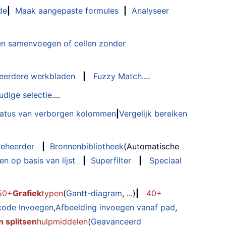
de
|
Maak aangepaste formules
|
Analyseer
n samenvoegen of cellen zonder
eerdere werkbladen
|
Fuzzy Match
....
udige selectie
....
status van verborgen kolommen
|
Vergelijk bereiken
eheerder
|
Bronnenbibliotheek
(Automatische
n op basis van lijst
|
Superfilter
|
Speciaal
50+
Grafiek
typen
(
Gantt-diagram
, ...)
|
40+
code Invoegen
,
Afbeelding invoegen vanaf pad
,
 splitsen
hulpmiddelen
(
Geavanceerd