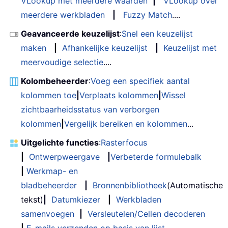
VLookup met meerdere waarden
|
VLookup over
meerdere werkbladen
|
Fuzzy Match
....
Geavanceerde keuzelijst
:
Snel een keuzelijst
maken
|
Afhankelijke keuzelijst
|
Keuzelijst met
meervoudige selectie
....
Kolombeheerder
:
Voeg een specifiek aantal
kolommen toe
|
Verplaats kolommen
|
Wissel
zichtbaarheidsstatus van verborgen
kolommen
|
Vergelijk bereiken en kolommen
...
Uitgelichte functies
:
Rasterfocus
|
Ontwerpweergave
|
Verbeterde formulebalk
|
Werkmap- en
bladbeheerder
|
Bronnenbibliotheek
(Automatische
tekst)
|
Datumkiezer
|
Werkbladen
samenvoegen
|
Versleutelen/Cellen decoderen
|
E-mails verzenden op basis van lijst