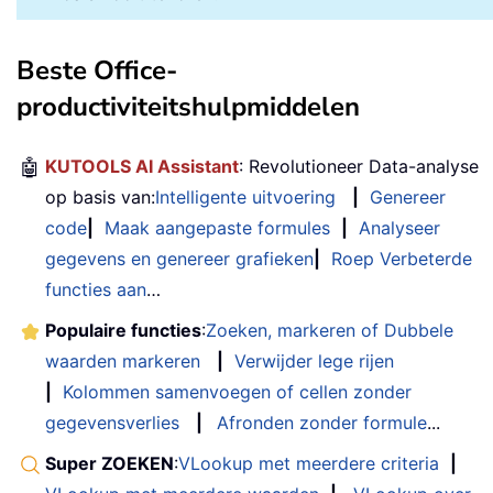
Beste Office-
productiviteitshulpmiddelen
🤖
KUTOOLS AI Assistant
: Revolutioneer Data-analyse
op basis van:
Intelligente uitvoering
|
Genereer
code
|
Maak aangepaste formules
|
Analyseer
gegevens en genereer grafieken
|
Roep Verbeterde
functies aan
…
Populaire functies
:
Zoeken, markeren of Dubbele
waarden markeren
|
Verwijder lege rijen
|
Kolommen samenvoegen of cellen zonder
gegevensverlies
|
Afronden zonder formule
...
Super ZOEKEN
:
VLookup met meerdere criteria
|