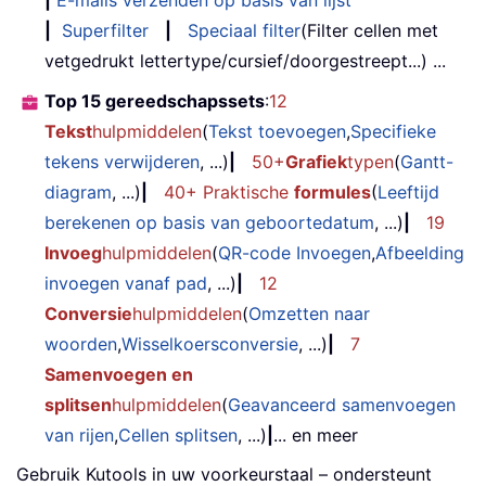
|
Superfilter
|
Speciaal filter
(Filter cellen met
vetgedrukt lettertype/cursief/doorgestreept...) ...
Top 15 gereedschapssets
:
12
Tekst
hulpmiddelen
(
Tekst toevoegen
,
Specifieke
tekens verwijderen
, ...)
|
50+
Grafiek
typen
(
Gantt-
diagram
, ...)
|
40+ Praktische
formules
(
Leeftijd
berekenen op basis van geboortedatum
, ...)
|
19
Invoeg
hulpmiddelen
(
QR-code Invoegen
,
Afbeelding
invoegen vanaf pad
, ...)
|
12
Conversie
hulpmiddelen
(
Omzetten naar
woorden
,
Wisselkoersconversie
, ...)
|
7
Samenvoegen en
splitsen
hulpmiddelen
(
Geavanceerd samenvoegen
van rijen
,
Cellen splitsen
, ...)
|
... en meer
Gebruik Kutools in uw voorkeurstaal – ondersteunt