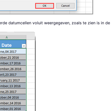
rde datumcellen voluit weergegeven, zoals te zien is in d