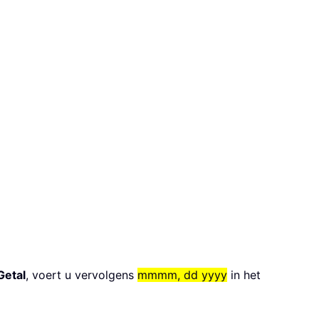
Getal
, voert u vervolgens
mmmm, dd yyyy
in het