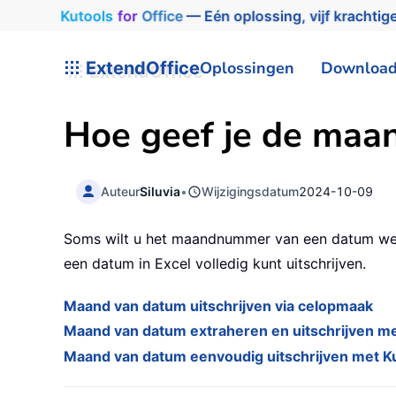
Kutools
for
Office
— Eén oplossing, vijf krachtige
ExtendOffice
Oplossingen
Downloa
Hoe geef je de maan
Auteur
Siluvia
•
Wijzigingsdatum
2024-10-09
Soms wilt u het maandnummer van een datum weerg
een datum in Excel volledig kunt uitschrijven.
Maand van datum uitschrijven via celopmaak
Maand van datum extraheren en uitschrijven m
Maand van datum eenvoudig uitschrijven met Ku