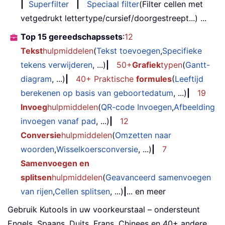
|
Superfilter
|
Speciaal filter
(Filter cellen met
vetgedrukt lettertype/cursief/doorgestreept...) ...
Top 15 gereedschapssets
:
12
Tekst
hulpmiddelen
(
Tekst toevoegen
,
Specifieke
tekens verwijderen
, ...)
|
50+
Grafiek
typen
(
Gantt-
diagram
, ...)
|
40+ Praktische
formules
(
Leeftijd
berekenen op basis van geboortedatum
, ...)
|
19
Invoeg
hulpmiddelen
(
QR-code Invoegen
,
Afbeelding
invoegen vanaf pad
, ...)
|
12
Conversie
hulpmiddelen
(
Omzetten naar
woorden
,
Wisselkoersconversie
, ...)
|
7
Samenvoegen en
splitsen
hulpmiddelen
(
Geavanceerd samenvoegen
van rijen
,
Cellen splitsen
, ...)
|
... en meer
Gebruik Kutools in uw voorkeurstaal – ondersteunt
Engels, Spaans, Duits, Frans, Chinees en 40+ andere