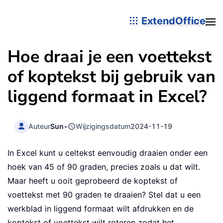
ExtendOffice
Hoe draai je een voettekst
of koptekst bij gebruik van
liggend formaat in Excel?
Auteur
Sun
•
Wijzigingsdatum
2024-11-19
In Excel kunt u celtekst eenvoudig draaien onder een
hoek van 45 of 90 graden, precies zoals u dat wilt.
Maar heeft u ooit geprobeerd de koptekst of
voettekst met 90 graden te draaien? Stel dat u een
werkblad in liggend formaat wilt afdrukken en de
koptekst of voettekst wilt roteren zodat het