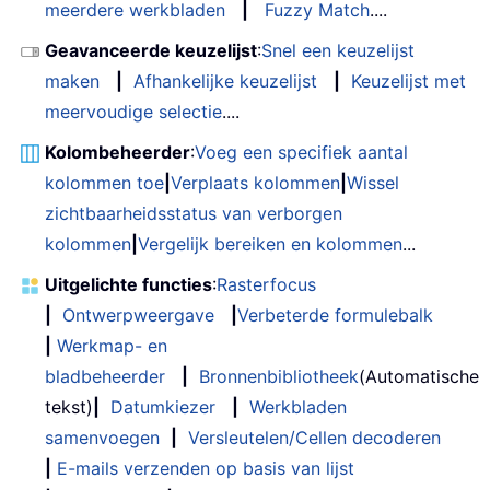
meerdere werkbladen
|
Fuzzy Match
....
Geavanceerde keuzelijst
:
Snel een keuzelijst
maken
|
Afhankelijke keuzelijst
|
Keuzelijst met
meervoudige selectie
....
Kolombeheerder
:
Voeg een specifiek aantal
kolommen toe
|
Verplaats kolommen
|
Wissel
zichtbaarheidsstatus van verborgen
kolommen
|
Vergelijk bereiken en kolommen
...
Uitgelichte functies
:
Rasterfocus
|
Ontwerpweergave
|
Verbeterde formulebalk
|
Werkmap- en
bladbeheerder
|
Bronnenbibliotheek
(Automatische
tekst)
|
Datumkiezer
|
Werkbladen
samenvoegen
|
Versleutelen/Cellen decoderen
|
E-mails verzenden op basis van lijst