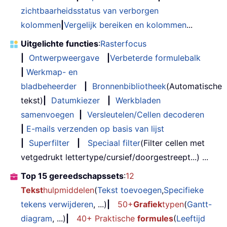
zichtbaarheidsstatus van verborgen
kolommen
|
Vergelijk bereiken en kolommen
...
Uitgelichte functies
:
Rasterfocus
|
Ontwerpweergave
|
Verbeterde formulebalk
|
Werkmap- en
bladbeheerder
|
Bronnenbibliotheek
(Automatische
tekst)
|
Datumkiezer
|
Werkbladen
samenvoegen
|
Versleutelen/Cellen decoderen
|
E-mails verzenden op basis van lijst
|
Superfilter
|
Speciaal filter
(Filter cellen met
vetgedrukt lettertype/cursief/doorgestreept...) ...
Top 15 gereedschapssets
:
12
Tekst
hulpmiddelen
(
Tekst toevoegen
,
Specifieke
tekens verwijderen
, ...)
|
50+
Grafiek
typen
(
Gantt-
diagram
, ...)
|
40+ Praktische
formules
(
Leeftijd