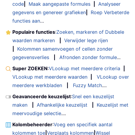
code
|
Maak aangepaste formules
|
Analyseer
gegevens en genereer grafieken
|
Roep Verbeterde
functies aan
…
Populaire functies
:
Zoeken, markeren of Dubbele
waarden markeren
|
Verwijder lege rijen
|
Kolommen samenvoegen of cellen zonder
gegevensverlies
|
Afronden zonder formule
...
Super ZOEKEN
:
VLookup met meerdere criteria
|
VLookup met meerdere waarden
|
VLookup over
meerdere werkbladen
|
Fuzzy Match
....
Geavanceerde keuzelijst
:
Snel een keuzelijst
maken
|
Afhankelijke keuzelijst
|
Keuzelijst met
meervoudige selectie
....
Kolombeheerder
:
Voeg een specifiek aantal
kolommen toe
|
Verplaats kolommen
|
Wissel