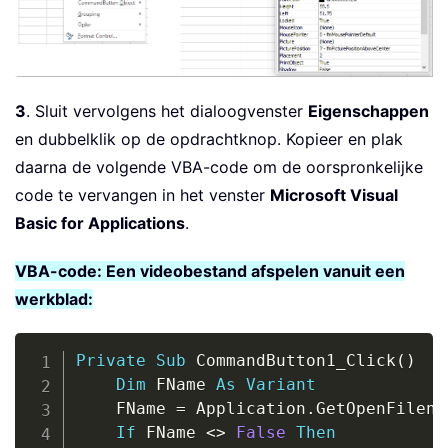
3
. Sluit vervolgens het dialoogvenster
Eigenschappen
en dubbelklik op de opdrachtknop. Kopieer en plak
daarna de volgende VBA-code om de oorspronkelijke
code te vervangen in het venster
Microsoft Visual
Basic for Applications
.
VBA-code: Een videobestand afspelen vanuit een
werkblad:
Copy
Private
Sub
 CommandButton1_Click
(
)
Dim
 FName 
As
Variant
    FName 
=
 Application
.
GetOpenFilena
If
 FName 
<
>
False
Then