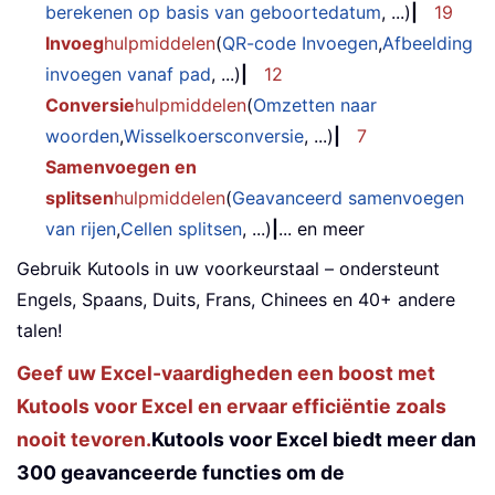
berekenen op basis van geboortedatum
, ...)
|
19
Invoeg
hulpmiddelen
(
QR-code Invoegen
,
Afbeelding
invoegen vanaf pad
, ...)
|
12
Conversie
hulpmiddelen
(
Omzetten naar
woorden
,
Wisselkoersconversie
, ...)
|
7
Samenvoegen en
splitsen
hulpmiddelen
(
Geavanceerd samenvoegen
van rijen
,
Cellen splitsen
, ...)
|
... en meer
Gebruik Kutools in uw voorkeurstaal – ondersteunt
Engels, Spaans, Duits, Frans, Chinees en 40+ andere
talen!
Geef uw Excel-vaardigheden een boost met
Kutools voor Excel en ervaar efficiëntie zoals
nooit tevoren.
Kutools voor Excel biedt meer dan
300 geavanceerde functies om de