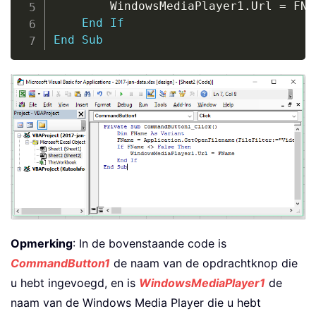
        WindowsMediaPlayer1
.
Url 
=
 FNa
End
If
End
Sub
Opmerking
: In de bovenstaande code is
CommandButton1
de naam van de opdrachtknop die
u hebt ingevoegd, en is
WindowsMediaPlayer1
de
naam van de Windows Media Player die u hebt