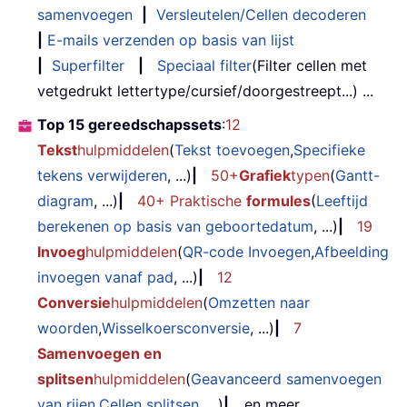
samenvoegen
|
Versleutelen/Cellen decoderen
|
E-mails verzenden op basis van lijst
|
Superfilter
|
Speciaal filter
(Filter cellen met
vetgedrukt lettertype/cursief/doorgestreept...) ...
Top 15 gereedschapssets
:
12
Tekst
hulpmiddelen
(
Tekst toevoegen
,
Specifieke
tekens verwijderen
, ...)
|
50+
Grafiek
typen
(
Gantt-
diagram
, ...)
|
40+ Praktische
formules
(
Leeftijd
berekenen op basis van geboortedatum
, ...)
|
19
Invoeg
hulpmiddelen
(
QR-code Invoegen
,
Afbeelding
invoegen vanaf pad
, ...)
|
12
Conversie
hulpmiddelen
(
Omzetten naar
woorden
,
Wisselkoersconversie
, ...)
|
7
Samenvoegen en
splitsen
hulpmiddelen
(
Geavanceerd samenvoegen
van rijen
,
Cellen splitsen
, ...)
|
... en meer