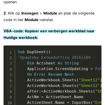
openen.
2
. Klik op
Invoegen
>
Module
en plak de volgende
code in het
Module
-venster.
VBA-code: Kopieer een verborgen werkblad naar
Huidige werkboek:
Copy
Sub
 DupSheet
(
)
'Updateby Extendoffice 20161109
Dim
 Actsheet 
As
String
    Application
.
ScreenUpdating 
=
Fals
On
Error
Resume
Next
    ActiveWorkbook
.
Sheets
(
"Sheet12"
)
.
    ActiveWorkbook
.
Sheets
(
"Sheet12"
)
.
    after
:
=
ActiveWorkbook
.
Sheets
(
"She
    ActNm 
=
 ActiveSheet
.
Name

    ActiveSheet
.
Name 
=
 InputBox
(
"Ente