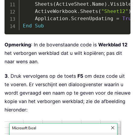
    Sheets
(
ActiveSheet
.
Name
)
.
Visible 
    ActiveWorkbook
.
Sheets
(
"Sheet12"
)
.
    Application
.
ScreenUpdating 
=
True
End
Sub
Opmerking
: In de bovenstaande code is
Werkblad 12
het verborgen werkblad dat u wilt kopiëren; pas dit
naar wens aan.
3
. Druk vervolgens op de toets
F5
om deze code uit
te voeren. Er verschijnt een dialoogvenster waarin u
wordt gevraagd een naam op te geven voor de nieuwe
kopie van het verborgen werkblad; zie de afbeelding
hieronder: