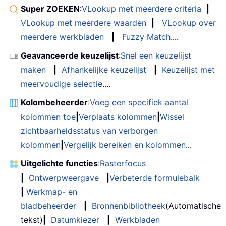
Super ZOEKEN
:
VLookup met meerdere criteria
|
VLookup met meerdere waarden
|
VLookup over
meerdere werkbladen
|
Fuzzy Match
....
Geavanceerde keuzelijst
:
Snel een keuzelijst
maken
|
Afhankelijke keuzelijst
|
Keuzelijst met
meervoudige selectie
....
Kolombeheerder
:
Voeg een specifiek aantal
kolommen toe
|
Verplaats kolommen
|
Wissel
zichtbaarheidsstatus van verborgen
kolommen
|
Vergelijk bereiken en kolommen
...
Uitgelichte functies
:
Rasterfocus
|
Ontwerpweergave
|
Verbeterde formulebalk
|
Werkmap- en
bladbeheerder
|
Bronnenbibliotheek
(Automatische
tekst)
|
Datumkiezer
|
Werkbladen