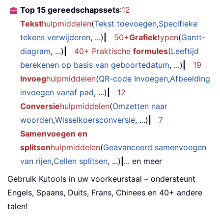
Top 15 gereedschapssets
:
12
Tekst
hulpmiddelen
(
Tekst toevoegen
,
Specifieke
tekens verwijderen
, ...)
|
50+
Grafiek
typen
(
Gantt-
diagram
, ...)
|
40+ Praktische
formules
(
Leeftijd
berekenen op basis van geboortedatum
, ...)
|
19
Invoeg
hulpmiddelen
(
QR-code Invoegen
,
Afbeelding
invoegen vanaf pad
, ...)
|
12
Conversie
hulpmiddelen
(
Omzetten naar
woorden
,
Wisselkoersconversie
, ...)
|
7
Samenvoegen en
splitsen
hulpmiddelen
(
Geavanceerd samenvoegen
van rijen
,
Cellen splitsen
, ...)
|
... en meer
Gebruik Kutools in uw voorkeurstaal – ondersteunt
Engels, Spaans, Duits, Frans, Chinees en 40+ andere
talen!