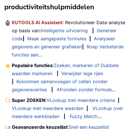
productiviteitshulpmiddelen
🤖
KUTOOLS AI Assistant
: Revolutioneer Data-analyse
op basis van:
Intelligente uitvoering
|
Genereer
code
|
Maak aangepaste formules
|
Analyseer
gegevens en genereer grafieken
|
Roep Verbeterde
functies aan
…
Populaire functies
:
Zoeken, markeren of Dubbele
waarden markeren
|
Verwijder lege rijen
|
Kolommen samenvoegen of cellen zonder
gegevensverlies
|
Afronden zonder formule
...
Super ZOEKEN
:
VLookup met meerdere criteria
|
VLookup met meerdere waarden
|
VLookup over
meerdere werkbladen
|
Fuzzy Match
....
Geavanceerde keuzelijst
:
Snel een keuzelijst