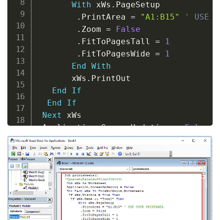
With
 xWs
.
PageSetup

.
PrintArea 
=
"A1:B15"
' USE Y
.
Zoom 
=
False
.
FitToPagesTall 
=
1
.
FitToPagesWide 
=
1
End
With
       xWs
.
PrintOut

End
If
End
If
Next
 xWs

 Application
.
ScreenUpdating 
=
False
 MsgBox 
"Sheet “
Total
” has not been p
End
Sub