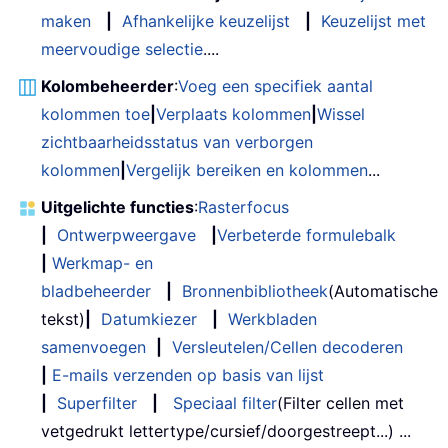
maken
|
Afhankelijke keuzelijst
|
Keuzelijst met
meervoudige selectie
....
Kolombeheerder
:
Voeg een specifiek aantal
kolommen toe
|
Verplaats kolommen
|
Wissel
zichtbaarheidsstatus van verborgen
kolommen
|
Vergelijk bereiken en kolommen
...
Uitgelichte functies
:
Rasterfocus
|
Ontwerpweergave
|
Verbeterde formulebalk
|
Werkmap- en
bladbeheerder
|
Bronnenbibliotheek
(Automatische
tekst)
|
Datumkiezer
|
Werkbladen
samenvoegen
|
Versleutelen/Cellen decoderen
|
E-mails verzenden op basis van lijst
|
Superfilter
|
Speciaal filter
(Filter cellen met
vetgedrukt lettertype/cursief/doorgestreept...) ...