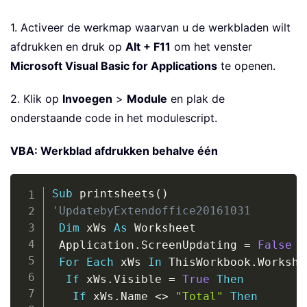
1. Activeer de werkmap waarvan u de werkbladen wilt
afdrukken en druk op
Alt + F11
om het venster
Microsoft Visual Basic for Applications
te openen.
2. Klik op
Invoegen
>
Module
en plak de
onderstaande code in het modulescript.
VBA: Werkblad afdrukken behalve één
Copy
Sub
 printsheets
(
)
'UpdatebyExtendoffice20161031
Dim
 xWs 
As
 Worksheet

 Application
.
ScreenUpdating 
=
False
For
Each
 xWs 
In
 ThisWorkbook
.
Workshe
If
 xWs
.
Visible 
=
True
Then
If
 xWs
.
Name 
<
>
"Total"
Then