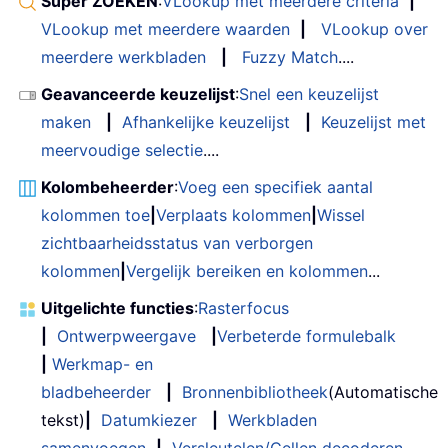
Super ZOEKEN
:
VLookup met meerdere criteria
|
VLookup met meerdere waarden
|
VLookup over
meerdere werkbladen
|
Fuzzy Match
....
Geavanceerde keuzelijst
:
Snel een keuzelijst
maken
|
Afhankelijke keuzelijst
|
Keuzelijst met
meervoudige selectie
....
Kolombeheerder
:
Voeg een specifiek aantal
kolommen toe
|
Verplaats kolommen
|
Wissel
zichtbaarheidsstatus van verborgen
kolommen
|
Vergelijk bereiken en kolommen
...
Uitgelichte functies
:
Rasterfocus
|
Ontwerpweergave
|
Verbeterde formulebalk
|
Werkmap- en
bladbeheerder
|
Bronnenbibliotheek
(Automatische
tekst)
|
Datumkiezer
|
Werkbladen