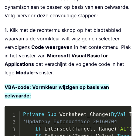
dynamisch aan te passen op basis van een celwaarde.
Volg hiervoor deze eenvoudige stappen:
1
. Klik met de rechtermuisknop op het bladtabblad
waarvan u de vormkleur wilt wijzigen en selecteer
vervolgens
Code weergeven
in het contextmenu. Plak
in het venster van
Microsoft Visual Basic for
Applications
dat verschijnt de volgende code in het
lege
Module
-venster.
VBA-code: Vormkleur wijzigen op basis van
celwaarde:
Copy
Private
Sub
 Worksheet_Change
(
ByVal
 Ta
'Updateby Extendoffice 20160704
If
 Intersect
(
Target
,
 Range
(
"A1"
)
)