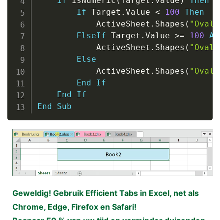
If
 IsNumeric
(
Target
.
Value
)
Then
If
 Target
.
Value 
<
100
Then
            ActiveSheet
.
Shapes
(
"Oval 
ElseIf
 Target
.
Value 
>
=
100
An
            ActiveSheet
.
Shapes
(
"Oval 
Else
            ActiveSheet
.
Shapes
(
"Oval 
End
If
End
If
End
Sub
Geweldig! Gebruik Efficient Tabs in Excel, net als
Chrome, Edge, Firefox en Safari!