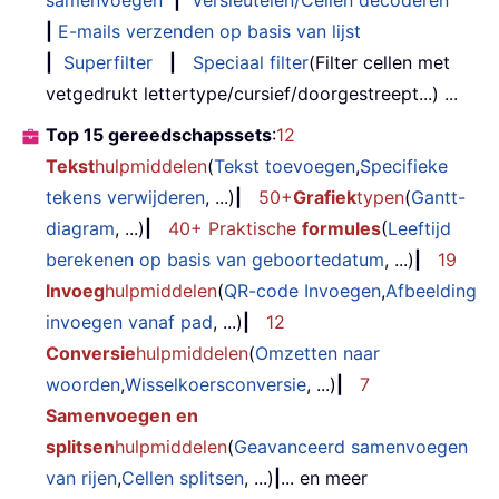
samenvoegen
|
Versleutelen/Cellen decoderen
|
E-mails verzenden op basis van lijst
|
Superfilter
|
Speciaal filter
(Filter cellen met
vetgedrukt lettertype/cursief/doorgestreept...) ...
Top 15 gereedschapssets
:
12
Tekst
hulpmiddelen
(
Tekst toevoegen
,
Specifieke
tekens verwijderen
, ...)
|
50+
Grafiek
typen
(
Gantt-
diagram
, ...)
|
40+ Praktische
formules
(
Leeftijd
berekenen op basis van geboortedatum
, ...)
|
19
Invoeg
hulpmiddelen
(
QR-code Invoegen
,
Afbeelding
invoegen vanaf pad
, ...)
|
12
Conversie
hulpmiddelen
(
Omzetten naar
woorden
,
Wisselkoersconversie
, ...)
|
7
Samenvoegen en
splitsen
hulpmiddelen
(
Geavanceerd samenvoegen
van rijen
,
Cellen splitsen
, ...)
|
... en meer