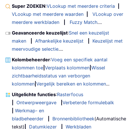
Super ZOEKEN
:
VLookup met meerdere criteria
|
VLookup met meerdere waarden
|
VLookup over
meerdere werkbladen
|
Fuzzy Match
....
Geavanceerde keuzelijst
:
Snel een keuzelijst
maken
|
Afhankelijke keuzelijst
|
Keuzelijst met
meervoudige selectie
....
Kolombeheerder
:
Voeg een specifiek aantal
kolommen toe
|
Verplaats kolommen
|
Wissel
zichtbaarheidsstatus van verborgen
kolommen
|
Vergelijk bereiken en kolommen
...
Uitgelichte functies
:
Rasterfocus
|
Ontwerpweergave
|
Verbeterde formulebalk
|
Werkmap- en
bladbeheerder
|
Bronnenbibliotheek
(Automatische
tekst)
|
Datumkiezer
|
Werkbladen