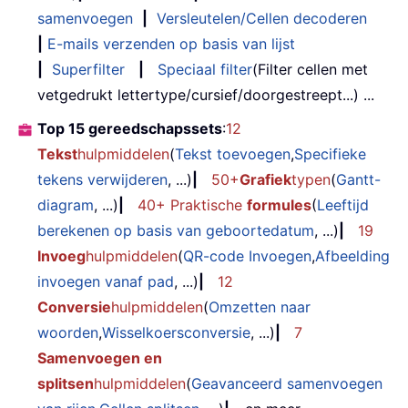
samenvoegen
|
Versleutelen/Cellen decoderen
|
E-mails verzenden op basis van lijst
|
Superfilter
|
Speciaal filter
(Filter cellen met
vetgedrukt lettertype/cursief/doorgestreept...) ...
Top 15 gereedschapssets
:
12
Tekst
hulpmiddelen
(
Tekst toevoegen
,
Specifieke
tekens verwijderen
, ...)
|
50+
Grafiek
typen
(
Gantt-
diagram
, ...)
|
40+ Praktische
formules
(
Leeftijd
berekenen op basis van geboortedatum
, ...)
|
19
Invoeg
hulpmiddelen
(
QR-code Invoegen
,
Afbeelding
invoegen vanaf pad
, ...)
|
12
Conversie
hulpmiddelen
(
Omzetten naar
woorden
,
Wisselkoersconversie
, ...)
|
7
Samenvoegen en
splitsen
hulpmiddelen
(
Geavanceerd samenvoegen