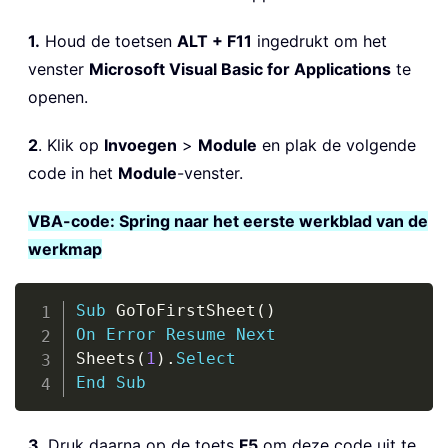
1.
Houd de toetsen
ALT + F11
ingedrukt om het
venster
Microsoft Visual Basic for Applications
te
openen.
2
. Klik op
Invoegen
>
Module
en plak de volgende
code in het
Module
-venster.
VBA-code: Spring naar het eerste werkblad van de
werkmap
Copy
Sub
 GoToFirstSheet
(
)
On
Error
Resume
Next
Sheets
(
1
)
.
Select
End
Sub
3
. Druk daarna op de toets
F5
om deze code uit te