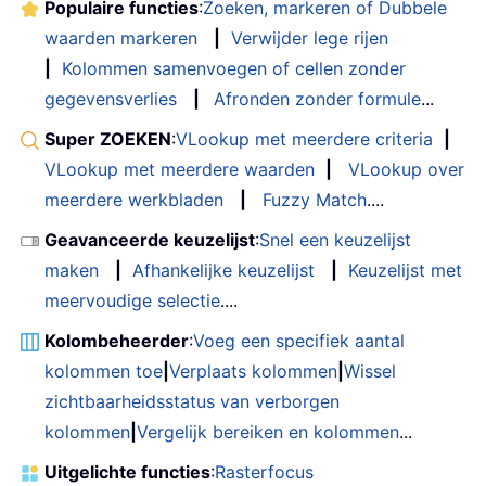
Populaire functies
:
Zoeken, markeren of Dubbele
waarden markeren
|
Verwijder lege rijen
|
Kolommen samenvoegen of cellen zonder
gegevensverlies
|
Afronden zonder formule
...
Super ZOEKEN
:
VLookup met meerdere criteria
|
VLookup met meerdere waarden
|
VLookup over
meerdere werkbladen
|
Fuzzy Match
....
Geavanceerde keuzelijst
:
Snel een keuzelijst
maken
|
Afhankelijke keuzelijst
|
Keuzelijst met
meervoudige selectie
....
Kolombeheerder
:
Voeg een specifiek aantal
kolommen toe
|
Verplaats kolommen
|
Wissel
zichtbaarheidsstatus van verborgen
kolommen
|
Vergelijk bereiken en kolommen
...
Uitgelichte functies
:
Rasterfocus