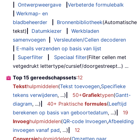
|
Ontwerpweergave
|
Verbeterde formulebalk
|
Werkmap- en
bladbeheerder
|
Bronnenbibliotheek
(Automatische
tekst)
|
Datumkiezer
|
Werkbladen
samenvoegen
|
Versleutelen/Cellen decoderen
|
E-mails verzenden op basis van lijst
|
Superfilter
|
Speciaal filter
(Filter cellen met
vetgedrukt lettertype/cursief/doorgestreept...) ...
Top 15 gereedschapssets
:
12
Tekst
hulpmiddelen
(
Tekst toevoegen
,
Specifieke
tekens verwijderen
, ...)
|
50+
Grafiek
typen
(
Gantt-
diagram
, ...)
|
40+ Praktische
formules
(
Leeftijd
berekenen op basis van geboortedatum
, ...)
|
19
Invoeg
hulpmiddelen
(
QR-code Invoegen
,
Afbeelding
invoegen vanaf pad
, ...)
|
12
Conversie
hulpmiddelen
(
Omzetten naar