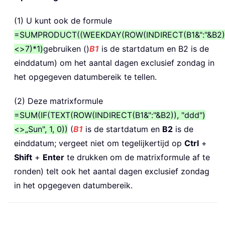
(1) U kunt ook de formule
=SUMPRODUCT((WEEKDAY(ROW(INDIRECT(B1&":"&B2))
<>7)*1)
gebruiken ()
B1
is de startdatum en B2 is de
einddatum) om het aantal dagen exclusief zondag in
het opgegeven datumbereik te tellen.
(2) Deze matrixformule
=SUM(IF(TEXT(ROW(INDIRECT(B1&":"&B2)), "ddd")
<>„Sun", 1, 0))
(
B1
is de startdatum en
B2
is de
einddatum; vergeet niet om tegelijkertijd op
Ctrl
+
Shift
+
Enter
te drukken om de matrixformule af te
ronden) telt ook het aantal dagen exclusief zondag
in het opgegeven datumbereik.