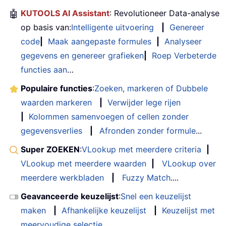
🤖
KUTOOLS AI Assistant
: Revolutioneer Data-analyse
op basis van:
Intelligente uitvoering
|
Genereer
code
|
Maak aangepaste formules
|
Analyseer
gegevens en genereer grafieken
|
Roep Verbeterde
functies aan
…
Populaire functies
:
Zoeken, markeren of Dubbele
waarden markeren
|
Verwijder lege rijen
|
Kolommen samenvoegen of cellen zonder
gegevensverlies
|
Afronden zonder formule
...
Super ZOEKEN
:
VLookup met meerdere criteria
|
VLookup met meerdere waarden
|
VLookup over
meerdere werkbladen
|
Fuzzy Match
....
Geavanceerde keuzelijst
:
Snel een keuzelijst
maken
|
Afhankelijke keuzelijst
|
Keuzelijst met
meervoudige selectie
....