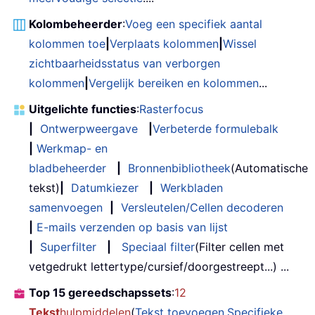
Kolombeheerder
:
Voeg een specifiek aantal
kolommen toe
|
Verplaats kolommen
|
Wissel
zichtbaarheidsstatus van verborgen
kolommen
|
Vergelijk bereiken en kolommen
...
Uitgelichte functies
:
Rasterfocus
|
Ontwerpweergave
|
Verbeterde formulebalk
|
Werkmap- en
bladbeheerder
|
Bronnenbibliotheek
(Automatische
tekst)
|
Datumkiezer
|
Werkbladen
samenvoegen
|
Versleutelen/Cellen decoderen
|
E-mails verzenden op basis van lijst
|
Superfilter
|
Speciaal filter
(Filter cellen met
vetgedrukt lettertype/cursief/doorgestreept...) ...
Top 15 gereedschapssets
:
12
Tekst
hulpmiddelen
(
Tekst toevoegen
,
Specifieke