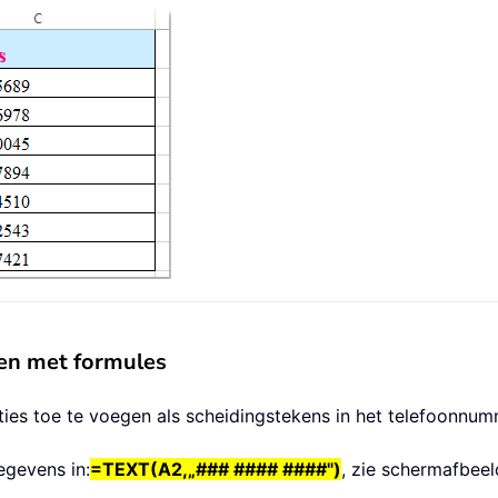
gen met formules
ies toe te voegen als scheidingstekens in het telefoonnum
egevens in:
=TEXT(A2,„### #### ####")
, zie schermafbeel