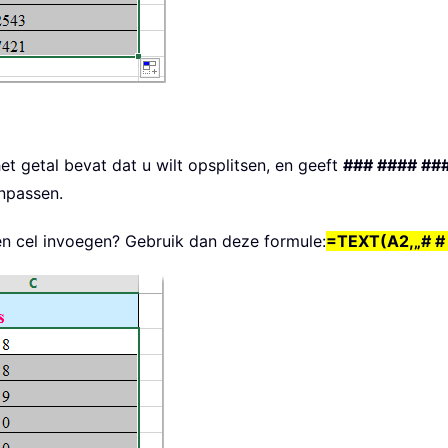
et getal bevat dat u wilt opsplitsen, en geeft
### #### ##
npassen.
een cel invoegen? Gebruik dan deze formule:
=TEXT(A2,„# # #