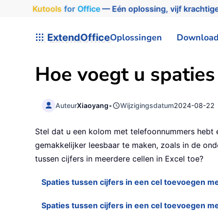
Kutools
for
Office
— Eén oplossing, vijf krachtige
ExtendOffice
Oplossingen
Downloa
Hoe voegt u spaties t
Auteur
Xiaoyang
•
Wijzigingsdatum
2024-08-22
Stel dat u een kolom met telefoonnummers hebt en
gemakkelijker leesbaar te maken, zoals in de on
tussen cijfers in meerdere cellen in Excel toe?
Spaties tussen cijfers in een cel toevoegen m
Spaties tussen cijfers in een cel toevoegen m