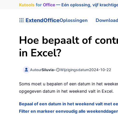
Kutools
for
Office
— Eén oplossing, vijf krachtige
ExtendOffice
Oplossingen
Downloa
Hoe bepaalt of cont
in Excel?
Auteur
Siluvia
•
Wijzigingsdatum
2024-10-22
Soms moet u bepalen of een datum in het weekend
opgegeven datum in het weekend valt in Excel.
Bepaal of een datum in het weekend valt met e
Filter en markeer eenvoudig alle weekenddage