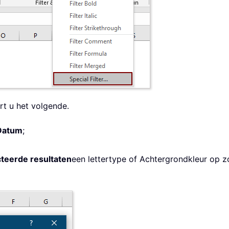
rt u het volgende.
Datum
;
teerde resultaten
een lettertype of Achtergrondkleur op z