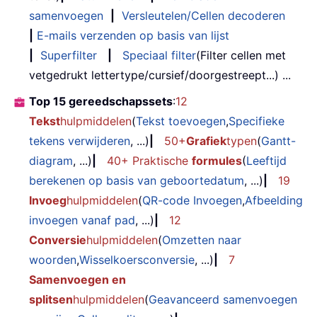
samenvoegen
|
Versleutelen/Cellen decoderen
|
E-mails verzenden op basis van lijst
|
Superfilter
|
Speciaal filter
(Filter cellen met
vetgedrukt lettertype/cursief/doorgestreept...) ...
Top 15 gereedschapssets
:
12
Tekst
hulpmiddelen
(
Tekst toevoegen
,
Specifieke
tekens verwijderen
, ...)
|
50+
Grafiek
typen
(
Gantt-
diagram
, ...)
|
40+ Praktische
formules
(
Leeftijd
berekenen op basis van geboortedatum
, ...)
|
19
Invoeg
hulpmiddelen
(
QR-code Invoegen
,
Afbeelding
invoegen vanaf pad
, ...)
|
12
Conversie
hulpmiddelen
(
Omzetten naar
woorden
,
Wisselkoersconversie
, ...)
|
7
Samenvoegen en
splitsen
hulpmiddelen
(
Geavanceerd samenvoegen