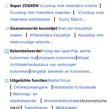
Super ZOEKEN
:
VLookup met meerdere criteria
|
VLookup met meerdere waarden
|
VLookup over
meerdere werkbladen
|
Fuzzy Match
....
Geavanceerde keuzelijst
:
Snel een keuzelijst
maken
|
Afhankelijke keuzelijst
|
Keuzelijst met
meervoudige selectie
....
Kolombeheerder
:
Voeg een specifiek aantal
kolommen toe
|
Verplaats kolommen
|
Wissel
zichtbaarheidsstatus van verborgen
kolommen
|
Vergelijk bereiken en kolommen
...
Uitgelichte functies
:
Rasterfocus
|
Ontwerpweergave
|
Verbeterde formulebalk
|
Werkmap- en
bladbeheerder
|
Bronnenbibliotheek
(Automatische
tekst)
|
Datumkiezer
|
Werkbladen