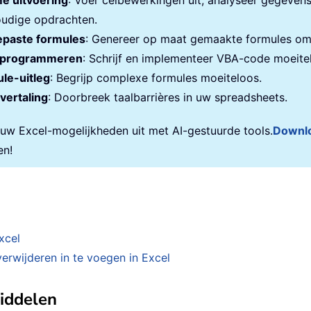
e uitvoering
: Voer celbewerkingen uit, analyseer gegeven
udige opdrachten.
paste formules
: Genereer op maat gemaakte formules om 
programmeren
: Schrijf en implementeer VBA-code moeite
le-uitleg
: Begrijp complexe formules moeiteloos.
vertaling
: Doorbreek taalbarrières in uw spreadsheets.
 uw Excel-mogelijkheden uit met AI-gestuurde tools.
Downl
en!
xcel
erwijderen in te voegen in Excel
middelen