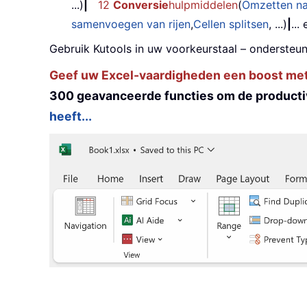
...)
|
12
Conversie
hulpmiddelen
(
Omzetten n
samenvoegen van rijen
,
Cellen splitsen
, ...)
|
...
Gebruik Kutools in uw voorkeurstaal – ondersteun
Geef uw Excel-vaardigheden een boost met K
300 geavanceerde functies om de productiv
heeft...