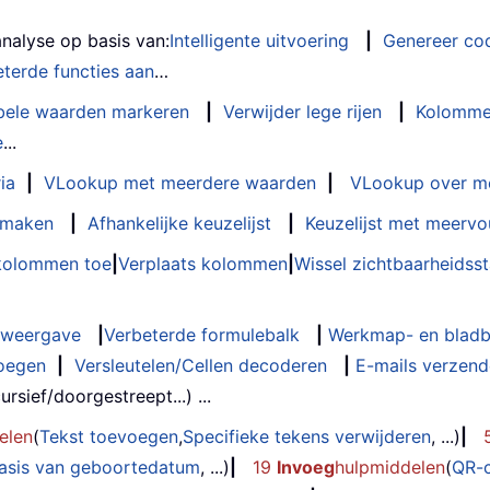
analyse op basis van:
Intelligente uitvoering
|
Genereer co
terde functies aan
…
bele waarden markeren
|
Verwijder lege rijen
|
Kolomme
e
...
ia
|
VLookup met meerdere waarden
|
VLookup over m
t maken
|
Afhankelijke keuzelijst
|
Keuzelijst met meervo
 kolommen toe
|
Verplaats kolommen
|
Wissel zichtbaarheids
weergave
|
Verbeterde formulebalk
|
Werkmap- en bladb
oegen
|
Versleutelen/Cellen decoderen
|
E-mails verzende
rsief/doorgestreept...) ...
elen
(
Tekst toevoegen
,
Specifieke tekens verwijderen
, ...)
|
basis van geboortedatum
, ...)
|
19
Invoeg
hulpmiddelen
(
QR-