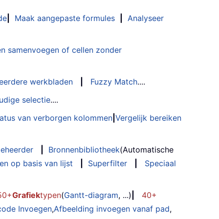
de
|
Maak aangepaste formules
|
Analyseer
n samenvoegen of cellen zonder
eerdere werkbladen
|
Fuzzy Match
....
udige selectie
....
status van verborgen kolommen
|
Vergelijk bereiken
eheerder
|
Bronnenbibliotheek
(Automatische
n op basis van lijst
|
Superfilter
|
Speciaal
50+
Grafiek
typen
(
Gantt-diagram
, ...)
|
40+
code Invoegen
,
Afbeelding invoegen vanaf pad
,