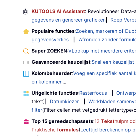
🤖
KUTOOLS AI Assistant
: Revolutioneer Data-
gegevens en genereer grafieken
|
Roep Verbe
Populaire functies
:
Zoeken, markeren of Dub
gegevensverlies
|
Afronden zonder formul
Super ZOEKEN
:
VLookup met meerdere criter
Geavanceerde keuzelijst
:
Snel een keuzelijs
Kolombeheerder
:
Voeg een specifiek aantal
en kolommen
...
Uitgelichte functies
:
Rasterfocus
|
Ontwerp
tekst)
|
Datumkiezer
|
Werkbladen samenv
filter
(Filter cellen met vetgedrukt lettertype/cu
Top 15 gereedschapssets
:
12
Tekst
hulpmidd
Praktische
formules
(
Leeftijd berekenen op 