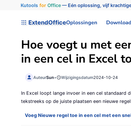
Kutools
for
Office
— Eén oplossing, vijf krachtige
ExtendOffice
Oplossingen
Downloa
Hoe voegt u met een
in een cel in Excel t
Auteur
Sun
•
Wijzigingsdatum
2024-10-24
In Excel loopt lange invoer in een cel standaard 
tekstreeks op de juiste plaatsen een nieuwe regel
Voeg Nieuwe regel toe in een cel met een sne