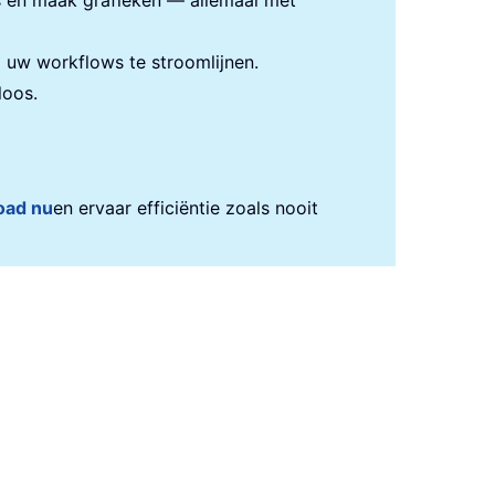
s en maak grafieken — allemaal met
uw workflows te stroomlijnen.
loos.
oad nu
en ervaar efficiëntie zoals nooit