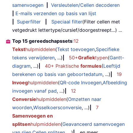
samenvoegen
|
Versleutelen/Cellen decoderen
|
E-mails verzenden op basis van lijst
|
Superfilter
|
Speciaal filter
(Filter cellen met
vetgedrukt lettertype/cursief/doorgestreept...) ...
Top 15 gereedschapssets
:
12
Tekst
hulpmiddelen
(
Tekst toevoegen
,
Specifieke
tekens verwijderen
, ...)
|
50+
Grafiek
typen
(
Gantt-
diagram
, ...)
|
40+ Praktische
formules
(
Leeftijd
berekenen op basis van geboortedatum
, ...)
|
19
Invoeg
hulpmiddelen
(
QR-code Invoegen
,
Afbeelding
invoegen vanaf pad
, ...)
|
12
Conversie
hulpmiddelen
(
Omzetten naar
woorden
,
Wisselkoersconversie
, ...)
|
7
Samenvoegen en
splitsen
hulpmiddelen
(
Geavanceerd samenvoegen
van rijen
,
Cellen splitsen
, ...)
|
... en meer