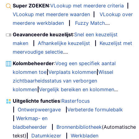
Super ZOEKEN
:
VLookup met meerdere criteria
|
VLookup met meerdere waarden
|
VLookup over
meerdere werkbladen
|
Fuzzy Match
....
Geavanceerde keuzelijst
:
Snel een keuzelijst
maken
|
Afhankelijke keuzelijst
|
Keuzelijst met
meervoudige selectie
....
Kolombeheerder
:
Voeg een specifiek aantal
kolommen toe
|
Verplaats kolommen
|
Wissel
zichtbaarheidsstatus van verborgen
kolommen
|
Vergelijk bereiken en kolommen
...
Uitgelichte functies
:
Rasterfocus
|
Ontwerpweergave
|
Verbeterde formulebalk
|
Werkmap- en
bladbeheerder
|
Bronnenbibliotheek
(Automatische
tekst)
|
Datumkiezer
|
Werkbladen