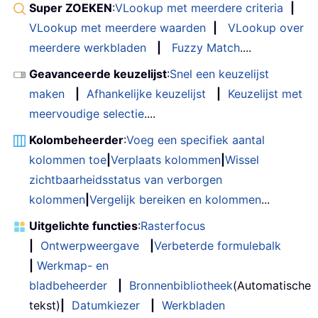
Super ZOEKEN
:
VLookup met meerdere criteria
|
VLookup met meerdere waarden
|
VLookup over
meerdere werkbladen
|
Fuzzy Match
....
Geavanceerde keuzelijst
:
Snel een keuzelijst
maken
|
Afhankelijke keuzelijst
|
Keuzelijst met
meervoudige selectie
....
Kolombeheerder
:
Voeg een specifiek aantal
kolommen toe
|
Verplaats kolommen
|
Wissel
zichtbaarheidsstatus van verborgen
kolommen
|
Vergelijk bereiken en kolommen
...
Uitgelichte functies
:
Rasterfocus
|
Ontwerpweergave
|
Verbeterde formulebalk
|
Werkmap- en
bladbeheerder
|
Bronnenbibliotheek
(Automatische
tekst)
|
Datumkiezer
|
Werkbladen