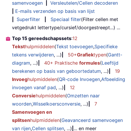
samenvoegen
|
Versleutelen/Cellen decoderen
|
E-mails verzenden op basis van lijst
|
Superfilter
|
Speciaal filter
(Filter cellen met
vetgedrukt lettertype/cursief/doorgestreept...) ...
Top 15 gereedschapssets
:
12
Tekst
hulpmiddelen
(
Tekst toevoegen
,
Specifieke
tekens verwijderen
, ...)
|
50+
Grafiek
typen
(
Gantt-
diagram
, ...)
|
40+ Praktische
formules
(
Leeftijd
berekenen op basis van geboortedatum
, ...)
|
19
Invoeg
hulpmiddelen
(
QR-code Invoegen
,
Afbeelding
invoegen vanaf pad
, ...)
|
12
Conversie
hulpmiddelen
(
Omzetten naar
woorden
,
Wisselkoersconversie
, ...)
|
7
Samenvoegen en
splitsen
hulpmiddelen
(
Geavanceerd samenvoegen
van rijen
,
Cellen splitsen
, ...)
|
... en meer